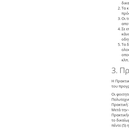
δικα
Τα κ
πρό
Οι τ
απο
Σε 
κάν
οδη
Τα 
ολο
οπο
κλπ
3. Π
Η Πρακτικ
του προγρ
Οι φοιτητ
Πολυτεχνε
Πρακτική 
Μετά την 
Πρακτικής
το δικαίω
πέντε (5)