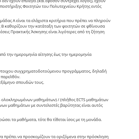
 δεν έχουν επιλεγεί (και εφόσον συντρέχει λόγος), έχουν
Υποστήριξης Φοιτητών του Πολυτεχνείου Κρήτης εντός
μάδας Α είναι τα ελάχιστα κριτήρια που πρέπει να πληρούν
ς Β καθορίζουν την κατάταξη των φοιτητών σε φθίνουσα
έσεις Πρακτικής Άσκησης είναι λιγότερες από τη ζήτηση
από την ημερομηνία αίτησης έως την ημερομηνία
ίστοιχου συγχρηματοδοτούμενου προγράμματος, δηλαδή
 παρελθόν.
εξάμηνο σπουδών τους.
S ολοκληρωμένων μαθημάτων) / (πλήθος ECTS μαθημάτων
νων μαθημάτων με συντελεστές βαρύτητας είναι αυτός
ώσει τα μαθήματα, τότε θα τίθεται ίσος με τη μονάδα.
θα πρέπει να προσκομίζουν τα οριζόμενα στην πρόσκληση