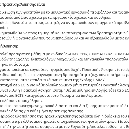
ς Πρακτικής Άσκησης είναι
ξοικείωση των φοιτητών με το μελλοντικό εργασιακό περιβάλλον και τις 
ιστικές απόψεις σχετικά με τις εργασιακές σχέσεις και συνθήκες,
δοθεί η δυνατότητα στους φοιτητές να αντιμετωπίσουν πραγματικά προβλή
σίας,
ενημερωθούν ως προς τη μορφή και το περιεχόμενο των δραστηριοτήτων Έ
εσιών ή Οργανισμών που τους εκπαιδεύουν και να εξοικειωθούν με τις εν
κή Άσκηση:
τελεί προαιρετικό μάθημα με κωδικούς «ΗΜΥ 311», «ΗΜΥ 411» και «ΗΜΥ 4
υδών της Σχολής Ηλεκτρολόγων Μηχανικών και Μηχανικών Υπολογιστών (Η
ηνο, αντίστοιχα.
ματοποιείται σε εργοδότες - φορείς υποδοχής Πρακτικής Άσκησης (στο εξ
 ιδιωτικό τομέα, με αναγνωρισμένη δραστηριότητα (π.χ. πανεπιστήμιο, ερ
 εντάσσεται στα εκπαιδευτικά αντικείμενα της Σχολής ΗΜΜΥ.
στοιχεί σε 5 ECTS για κάθε ολοκληρωμένο μήνα επιτυχούς Πρακτικής Άσκη
0 ECTS. Αν η Πρακτική Άσκηση ισοτιμηθεί με μάθημα επιλογής, τότε τα 5
υπόλοιπα ECTS καταγράφονται στο Παράρτημα Διπλώματος.
αι πλήρους απασχόλησης.
οιείται σε συνεχόμενο χρονικό διάστημα και δια ζώσης με τον φοιτητή / τη
νικής άδειας για κάθε μήνα πρακτικής άσκησης.
ερίοδος υλοποίησης της Πρακτικής Άσκησης ορίζεται όλη η διάρκεια του 
 συμπίπτει με άλλες ακαδημαϊκές υποχρεώσεις των φοιτητών/τριών. Ωστόσ
ητή / την φοιτήτρια σε συμφωνία με τον Εργοδότη. Αποτελεί ευθύνη της 