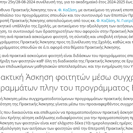
στην 25η/28-08-2024 συνέλευσή της, για το ακαδημαϊκό έτος 2024-2025 έως 
ύθυνο Πρακτικής Άσκησης τον κ.
Φ. Καζάση
, με αντικείμενο τη γενική επο
 πλαίσιο του προγράμματος σπουδών και τον συντονισμό των Εποπτών Πρ
τροπή Πρακτικής Άσκησης αποτελούμενη από τους κκ.
Φ. Καζάση
,
Ν. Γιατρ
ικητικό υπάλληλο της Σχολής, με αντικείμενο την αξιολόγηση των αιτήσε
ηση, το συντονισμό των δραστηριοτήτων που αφορούν στην Πρακτική Άσκ
πτη ανά πρακτικά ασκούμενο φοιτητή, τη σύνταξη και υποβολή ετήσιας έκ
γράμματος Πρακτικής Άσκησης προς τη Συνέλευση της Σχολής, καθώς και 
γράμματος σπουδών σε ό,τι αφορά στα θέματα Πρακτικής Άσκησης.
 ανά πρακτικά ασκούμενο φοιτητή είναι διδάσκων του προγράμματος σπο
ήριξη των φοιτητών καθ’ όλη τη διαδικασία της Πρακτικής Άσκησης σε Εργ
των επιδιωκόμενων μαθησιακών αποτελεσμάτων, και την ενημέρωση του Υ
ρακτική Άσκηση φοιτητών μέσω συγ
ραμμάτων πλην του προγράμματος 
ή Άσκηση μέσω συγχρηματοδοτούμενων προγραμμάτων πρακτικής άσκησης 
ότηση της Πρακτικής Άσκησης γίνεται μέσω του προαναφερθέντος συγχ
τές που δικαιούνται και επιθυμούν να πραγματοποιήσουν πρακτική άσκη
ίου Κρήτης αίτηση εκδήλωσης ενδιαφέροντος για την πραγματοποίηση πρ
Άσκηση των φοιτητών είναι κατ’ ελάχιστο δέκα (10) ημερολογιακές ημέρες
αξιολόγηση των αιτήσεων των φοιτητών από την Επιτροπή Πρακτικής Άσκ