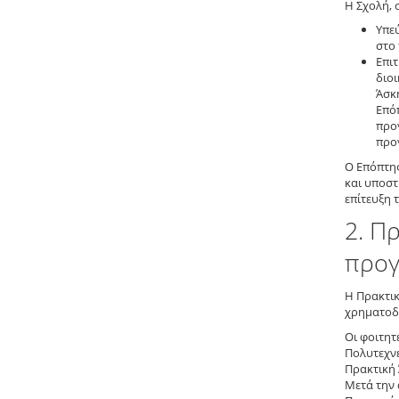
Η Σχολή, 
Υπε
στο
Επι
διο
Άσκ
Επό
προ
προ
Ο Επόπτης
και υποστ
επίτευξη 
2. Π
προγ
Η Πρακτικ
χρηματοδ
Οι φοιτη
Πολυτεχνε
Πρακτική 
Μετά την 