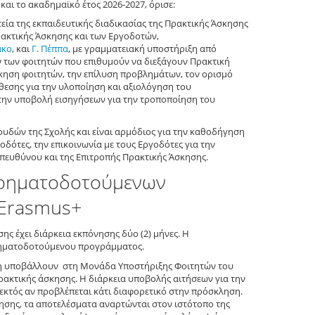
και το ακαδημαϊκό έτος 2026-2027, όρισε:
πτεία της εκπαιδευτικής διαδικασίας της Πρακτικής Άσκησης
ακτικής Άσκησης και των Εργοδοτών,
άκο
, και
Γ. Πέππα
, με γραμματειακή υποστήριξη από
ων των φοιτητών που επιθυμούν να διεξάγουν Πρακτική
ηση φοιτητών, την επίλυση προβλημάτων, τον ορισμό
θεσης για την υλοποίηση και αξιολόγηση του
την υποβολή εισηγήσεων για την τροποποίηση του
υδών της Σχολής και είναι αρμόδιος για την καθοδήγηση
οδότες, την επικοινωνία με τους Εργοδότες για την
πευθύνου και της Επιτροπής Πρακτικής Άσκησης.
χρηματοδοτούμενων
Erasmus+
έχει διάρκεια εκπόνησης δύο (2) μήνες. Η
ρηματοδοτούμενου προγράμματος.
ση υποβάλλουν στη Μονάδα Υποστήριξης Φοιτητών του
ακτικής άσκησης. Η διάρκεια υποβολής αιτήσεων για την
 εκτός αν προβλέπεται κάτι διαφορετικό στην πρόσκληση.
ησης, τα αποτελέσματα αναρτώνται στον ιστότοπο της