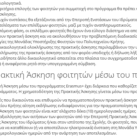
ιολογητικά.
ριτήρια επιλογής των φοιτητών για συμμετοχή στο πρόγραμμα θα πρέπει ν
σκλησης.
υχόν ενστάσεις θα εξετάζονται από την Επιτροπή Ενστάσεων του Ιδρύματο
τελέσματα των επιλέξιμων φοιτητών, μαζί με τυχόν αναπληρωματικούς.
επόμενη φάση, οι επιλέξιμοι φοιτητές θα έχουν ένα εύλογο διάστημα να 
ουν πρακτική άσκηση και να ακολουθήσουν την προβλεπόμενη διαδικασία,
γίες της Μονάδας Υποστήριξης Φοιτητών του Πολυτεχνείου Κρήτης.
δικαιολογητικά ολοκλήρωσης της πρακτικής άσκησης περιλαμβάνουν την
κλήρωσης της πρακτικής άσκησης από τον φορέα υποδοχής ή δήλωση λήξη
ιοδήποτε άλλο δικαιολογητικό απαιτείται στα πλαίσια του συγχρηματοδ
.) ή αναφέρεται ρητά στην υπογεγραμμένη σύμβαση.
ρακτική Άσκηση φοιτητών μέσω του
ή Άσκηση μέσω του προγράμματος Erasmus+ έχει διάρκεια που καθορίζετ
άμματος. Η χρηματοδότηση της Πρακτικής Άσκησης γίνεται μέσω του πρ
ές που δικαιούνται και επιθυμούν να πραγματοποιήσουν πρακτική άσκη
ίου Κρήτης αίτηση εκδήλωσης ενδιαφέροντος για την πραγματοποίηση πρ
Άσκηση των φοιτητών είναι κατ’ ελάχιστο δέκα (10) ημερολογιακές ημέρες
αξιολόγηση των αιτήσεων των φοιτητών από την Επιτροπή Πρακτικής Άσκ
 Άσκησης του Ιδρύματος ή/και στον ιστότοπο της Σχολής. Οι φοιτητές, που
μα να καταθέσουν (ή να αποστείλουν ηλεκτρονικά) ένσταση στη Μονάδα 
 ημερολογιακών ημερών από την ανάρτηση των αποτελεσμάτων.