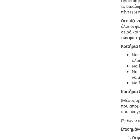
Πρακτικής
το δικαίω
πέντε (5)
Θεσπίζοντ
όλοι οι φ
σειρά και
των φοιτη
Κριτήρια
Να 
ολο
Να 
Να 
να 
Να 
Κριτήρια
(Μέσος ό
που απομέ
που αναγρ
(*) Εάν ο
Επισημάν
Οι 