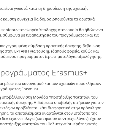
α είναι γνωστά κατά τη δημοσίευση της σχετικής
ς και στη συνέχεια θα δημοσιοποιούνται τα οριστικά
αποφασίσουν τον Φορέα Υποδοχής στον οποίο θα ήθελαν να
 σύμφωνα με τις απαιτήσεις του προγράμματος και τις
 υπογεγραμμένη σύμβαση πρακτικής άσκησης, βεβαίωση
ς στην ΕΡΓΑΝΗ για τους ημεδαπούς φορείς, καθώς και
οτούμενου προγράμματος (ερωτηματολόγια αξιολόγησης,
 προγράμματος Erasmus+
αι μέσω του κανονισμού και των σχετικών προσκλήσεων
ογράμματος Erasmus+.
ση υποβάλλουν στη Μονάδα Υποστήριξης Φοιτητών του
ακτικής άσκησης. Η διάρκεια υποβολής αιτήσεων για την
 εκτός αν προβλέπεται κάτι διαφορετικό στην πρόσκληση.
ησης, τα αποτελέσματα αναρτώνται στον ιστότοπο της
 δεν έχουν επιλεγεί (και εφόσον συντρέχει λόγος), έχουν
Υποστήριξης Φοιτητών του Πολυτεχνείου Κρήτης εντός