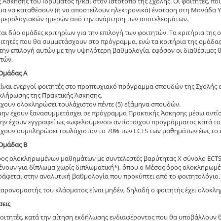
 Άσκησης του Ιδρύματος ή/και στον ιστότοπο της Σχολής. Οι φοιτητές, που
μα να καταθέσουν (ή να αποστείλουν ηλεκτρονικά) ένσταση στη Μονάδα 
 ημερολογιακών ημερών από την ανάρτηση των αποτελεσμάτων.
αι δύο ομάδες κριτηρίων για την επιλογή των φοιτητών. Τα κριτήρια της ο
οιτητές που θα συμμετάσχουν στο πρόγραμμα, ενώ τα κριτήρια της ομάδα
 την επιλογή αυτών με την υψηλότερη βαθμολογία, εφόσον οι διαθέσιμες θ
τών.
 Ομάδας Α
είναι ενεργοί φοιτητές στο προπτυχιακό πρόγραμμα σπουδών της Σχολής 
κλήρωσης της Πρακτικής Άσκησης.
έχουν ολοκληρώσει τουλάχιστον πέντε (5) εξάμηνα σπουδών.
μην έχουν ξανασυμμετάσχει σε πρόγραμμα Πρακτικής Άσκησης μέσω αντ
μην έχουν εγγραφεί ως «ωφελούμενοι» αντίστοιχου προγράμματος κατά το
έχουν συμπληρώσει τουλάχιστον το 70% των ECTS των μαθημάτων έως το 
 Ομάδας Β
ρος ολοκληρωμένων μαθημάτων με συντελεστές βαρύτητας Χ σύνολο ECT
νουν για δίπλωμα χωρίς διπλωματική*), όπου ο Μέσος όρος ολοκληρωμέ
άφεται στην αναλυτική βαθμολογία που προκύπτει από το φοιτητολόγιο.
 παρονομαστής του κλάσματος είναι μηδέν, δηλαδή ο φοιτητής έχει ολοκληρ
σεις
φοιτητές, κατά την αίτηση εκδήλωσης ενδιαφέροντος που θα υποβάλλουν 