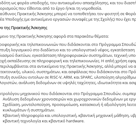
οδότη ως φορέα υποδοχής, του αντικειμένου απασχόλησης, και του διασ
ορισμούς που τίθενται από το έργο ή/και τη νομοθεσία.
πεύθυνος Πρακτικής Άσκησης μπορεί να τοποθετήσει τον φοιτητή σε Φορέ
α Υποδοχής (με αντικείμενο εργασιών συναφές με της Σχολής) που έχει προ
νο της Πρακτικής Άσκησης
ίμενο της Πρακτικής Άσκησης αφορά στα παρακάτω θέματα:
ροφορικής και τηλεπικοινωνιών που διδάσκονται στο Πρόγραμμα Σπουδών
τυξη λογισμικού στο διαδίκτυο και το υπολογιστικό νέφος, εγκατάσταση 
διασμού δικτύων, εγκατάσταση πληροφοριακών συστημάτων, τεχνική υποσ
οχή εκπαίδευσης σε πληροφορική και τηλεπικοινωνίες. Η απλή χρήση ε
περιλαμβάνεται στα αντικείμενα της Πρακτικής Άσκησης, αλλά μπορεί να
ιτεκτονικής, υλικού, συστημάτων, και ασφάλειας που διδάσκονται στο Π
πτυξη συνόλου εντολων σε RISC-V, ARM, και SPARC, υλοποίηση αλγορίθμων
ογιστών, ανάλυση δεδομένων σε υψηλές ταχύτητες, ιδιωτικότητα και ασφ
κτρολόγου μηχανικού που διδάσκονται στο Πρόγραμμα Σπουδών, συμπερι
Ανάλυση δεδομένων χρονοσειρών και χωροχρονικών δεδομένων με εργα
Σχεδίαση, μοντελοποίηση, προσομοίωση, κατασκευή ή αξιολόγηση λειτο
κυκλωμάτων ή συστημάτων.
Κβαντική πληροφορία και υπολογιστική, κβαντική μηχανική μάθηση, υβρ
κβαντική τεχνολογία και κβαντικό hardware.