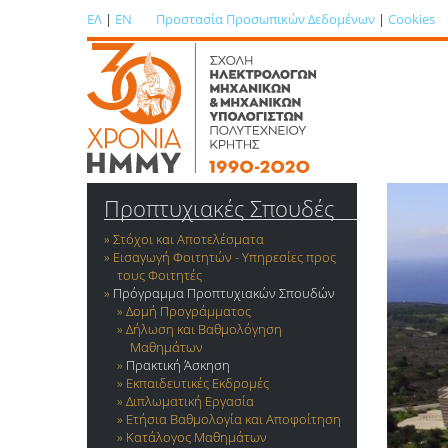
ΕΛ
|
EN
Προστασία Προσωπικών Δεδομένων
|
Cookies
Προπτυχιακές Σπουδές
Στόχοι και Αποτελέσματα
Εισαγωγή Φοιτητών - Υπηρεσίες προς
τους Φοιτητές
Πρόγραμμα Προπτυχιακών Σπουδών
Δομή Προγράμματος
Δήλωση και Βαθμολόγηση
Μαθημάτων
Πρακτική Άσκηση
Εκπαιδευτικές Εκδρομές
Διπλωματική Εργασία
Ετήσια Βαθμολογία και Αποφοίτηση
Κατάλογος Μαθημάτων