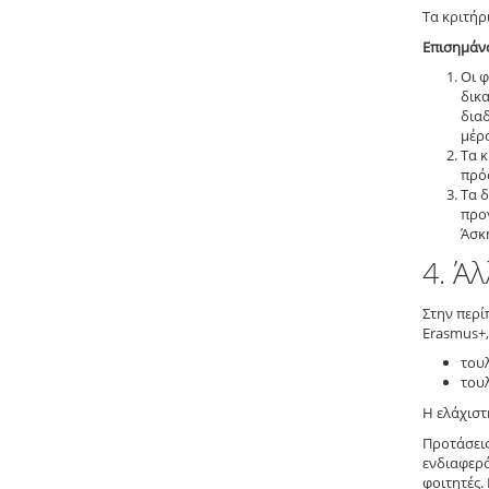
Τα κριτήρ
Επισημάν
Οι 
δικα
δια
μέρ
Τα κ
πρό
Τα 
προ
Άσκη
4. Ά
Στην περ
Erasmus+,
του
του
Η ελάχιστ
Προτάσεις
ενδιαφερό
φοιτητές.