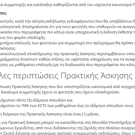
ια συμμετοχής και κατάταξης καθορίζονται από τον ισχύοντα κανονισμό
σεις
φοιτητές, κατά την αίτηση εκδήλωσης ενδιαφέροντος που θα υποβάλλουν 
ιολογητικά. Επισημαίνεται ότι για τους φοιτητές που επιθυμούν να αναγ
δικασία που περιγράφεται πιο κάτω) είναι υποχρεωτική η έκδοση έκθεσης
ους του φορέα υποδοχής.
ριτήρια επιλογής των φοιτητών για συμμετοχή στο πρόγραμμα θα πρέπει ν
σκλησης.
δικαιολογητικά ολοκλήρωσης της πρακτικής άσκησης περιλαμβάνουν οποιο
γράμματος Erasmus+ καθώς επίσης, αν υφίσταται υποχρέωση, και τα ανα
σης ως μαθήματος επιλογής (με τη διαδικασία που περιγράφεται πιο κάτω
λλες περιπτώσεις Πρακτικής Άσκησης
ίπτωση Πρακτικής Άσκησης που δεν υποστηρίζεται οικονομικά από συγχ
 δικαίωμα συμμετοχής έχουν οι φοιτητές που έχουν ολοκληρώσει
λάχιστον πέντε (5) εξάμηνα σπουδών και
λάχιστον το 70% των ECTS των μαθημάτων έως το εξάμηνο σπουδών τους.
η διάρκεια της Πρακτικής Άσκησης είναι ένας (1) μήνας.
 για Πρακτική Άσκηση μπορεί να κατατίθενται στη Μονάδα Υποστήριξης 
μενους Εργοδότες, από τους διδάσκοντες της Σχολής στα πλαίσια συνεργα
 Η Σχολή δύναται να οργανώνει σχετικές ενημερωτικές εκδηλώσεις, όπως
η