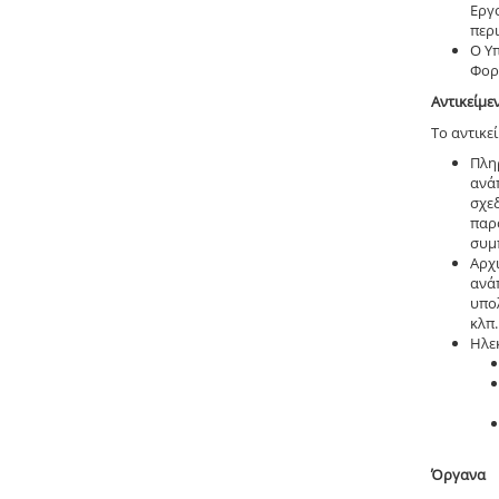
Εργ
περι
Ο Υ
Φορέ
Αντικείμε
Το αντικε
Πλη
ανάπ
σχε
παρ
συμ
Αρχ
ανά
υπολ
κλπ.
Ηλε
Όργανα