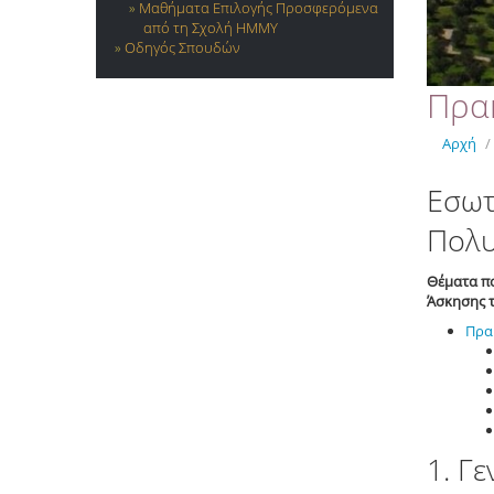
Μαθήματα Επιλογής Προσφερόμενα
από τη Σχολή ΗΜΜΥ
Οδηγός Σπουδών
Πρα
Αρχή
/
Εσωτ
Πολυ
Θέματα πο
Άσκησης τ
Πρα
1. Γε