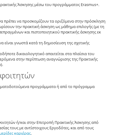
 Πρακτικής Άσκησης μέσω του προγράμματος Erasmus+.
θα πρέπει να προσκομίζουν τα οριζόμενα στην πρόσκληση
νωρίσουν την πρακτική άσκηση ως μάθημα επιλογής (με τη
 πεπραγμένων και πιστοποιητικού πρακτικής άσκησης εκ
α είναι γνωστά κατά τη δημοσίευση της σχετικής
δήποτε δικαιολογητικό απαιτείται στα πλαίσια του
φερόμενα στην περίπτωση αναγνώρισης της Πρακτικής
).
 φοιτητών
ρηματοδοτούμενα προγράμματα ή από το πρόγραμμα
Φοιτητών ή/και στην Επιτροπή Πρακτικής Άσκησης από
σίας τους με αντίστοιχους Εργοδότες, και από τους
μερίδες καριέρας
.