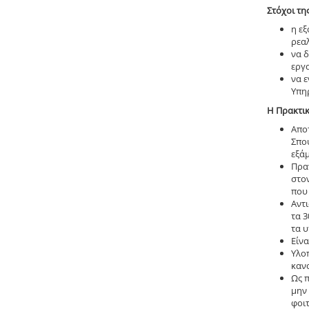
Στόχοι τη
η ε
ρεαλ
να 
εργα
να 
Υπηρ
Η Πρακτι
Απο
Σπο
εξάμ
Πραγ
στον
που
Αντι
τα 3
τα 
Είν
Υλοπ
κανο
Ως π
μην
φοιτ