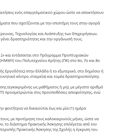
απαιτήσεις ενός επαγγελματικού χώρου ώστε να αποκτήσουν
ματα που σχετίζονται με την επιστήμη τους στην αγορά
ρευνας, Τεχνολογίας και Ανάπτυξης των Επιχειρήσεων,
 γένει δραστηριότητες και την οργάνωσή τους.
12» και εντάσσεται στο Πρόγραμμα Προπτυχιακών
ΜΜΥ) του Πολυτεχνείου Κρήτης (ΠΚ) στο 6ο, 7ο και 8ο
ής Εργοδότες) στην Ελλάδα ή το εξωτερικό, στο δημόσιο ή
ευνητικό κέντρο, εταιρεία) και τομέα δραστηριοποίησης
σης (εγκεκριμένης ως μαθήματος ή μη), με μέγιστο αριθμό
 ECTS προσμετρώνται στις προϋποθέσεις αποφοίτησης, ενώ
ν φοιτήτρια να δικαιούται έως και μία (1) ημέρα
έτους, με προτίμηση τους καλοκαιρινούς μήνες, ώστε να
ο, το διάστημα Πρακτικής Άσκησης επιλέγεται από τον
Επιτροπής Πρακτικής Άσκησης της Σχολής η έγκριση του