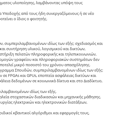
τήματος υλοποίησης, λαμβάνοντας υπόψη τους
α Υποδοχής από τους ήδη συνεργαζόμενους ή σε νέο
τείνει ο ίδιος ο φοιτητής.
, συμπεριλαμβανομένων ιδίως των εξής: σχεδιασμός και
και συντήρηση υλικού, λογισμικού και δικτύων,
τήριξη πελατών πληροφορικής και τηλεπικοινωνιών,
φαρμογών γραφείου και πληροφοριακών συστημάτων δεν
 αποτελεί μικρό ποσοστό του χρόνου απασχόλησης.
ρόγραμμα Σπουδών, συμπεριλαμβανομένων ιδίως των εξής:
 σε FPGAs και GPUs, εποπτεία ασφάλειας δικτύων και
άλεια δεδομένων σε κοινωνικά δίκτυα και στο Διαδίκτυο,
λαμβανομένων ιδίως των εξής.
λεία στοχαστικών διαδικασιών και μηχανικής μάθησης.
υργίας ηλεκτρικών και ηλεκτρονικών διατάξεων,
ιδικοί κβαντικοί αλγόριθμοι και εφαρμογές τους,