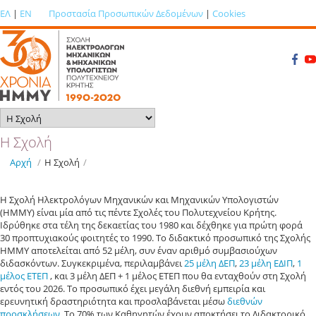
ΕΛ
|
EN
Προστασία Προσωπικών Δεδομένων
|
Cookies
Η Σχολή
Αρχή
/
Η Σχολή
/
Η Σχολή Ηλεκτρολόγων Μηχανικών και Μηχανικών Υπολογιστών
(ΗΜΜΥ) είναι μία από τις πέντε Σχολές του Πολυτεχνείου Κρήτης.
Ιδρύθηκε στα τέλη της δεκαετίας του 1980 και δέχθηκε για πρώτη φορά
30 προπτυχιακούς φοιτητές το 1990. Το διδακτικό προσωπικό της Σχολής
ΗΜΜΥ αποτελείται από 52 μέλη, συν έναν αριθμό συμβασιούχων
διδασκόντων. Συγκεκριμένα, περιλαμβάνει
25 μέλη ΔΕΠ
,
23 μέλη Ε∆ΙΠ
,
1
μέλος ΕΤΕΠ
, και 3 μέλη ΔΕΠ + 1 μέλος ΕΤΕΠ που θα ενταχθούν στη Σχολή
εντός του 2026. Το προσωπικό έχει μεγάλη διεθνή εμπειρία και
ερευνητική δραστηριότητα και προσλαβάνεται μέσω
διεθνών
προσκλήσεων
. Το 70% των Καθηγητών έχουν αποκτήσει το ∆ιδακτορικό