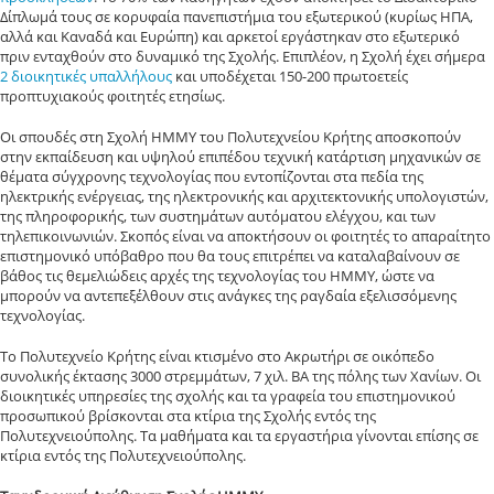
∆ίπλωµά τους σε κορυφαία πανεπιστήμια του εξωτερικού (κυρίως ΗΠΑ,
αλλά και Καναδά και Ευρώπη) και αρκετοί εργάστηκαν στο εξωτερικό
πριν ενταχθούν στο δυναμικό της Σχολής. Επιπλέον, η Σχολή έχει σήμερα
2 διοικητικές υπαλλήλους
και υποδέχεται 150-200 πρωτοετείς
προπτυχιακούς φοιτητές ετησίως.
Οι σπουδές στη Σχολή ΗΜΜΥ του Πολυτεχνείου Κρήτης αποσκοπούν
στην εκπαίδευση και υψηλού επιπέδου τεχνική κατάρτιση μηχανικών σε
θέματα σύγχρονης τεχνολογίας που εντοπίζονται στα πεδία της
ηλεκτρικής ενέργειας, της ηλεκτρονικής και αρχιτεκτονικής υπολογιστών,
της πληροφορικής, των συστημάτων αυτόματου ελέγχου, και των
τηλεπικοινωνιών. Σκοπός είναι να αποκτήσουν οι φοιτητές το απαραίτητο
επιστημονικό υπόβαθρο που θα τους επιτρέπει να καταλαβαίνουν σε
βάθος τις θεμελιώδεις αρχές της τεχνολογίας του ΗΜΜΥ, ώστε να
μπορούν να αντεπεξέλθουν στις ανάγκες της ραγδαία εξελισσόμενης
τεχνολογίας.
Το Πολυτεχνείο Κρήτης είναι κτισμένο στο Ακρωτήρι σε οικόπεδο
συνολικής έκτασης 3000 στρεμμάτων, 7 χιλ. ΒΑ της πόλης των Χανίων. Οι
διοικητικές υπηρεσίες της σχολής και τα γραφεία του επιστημονικού
προσωπικού βρίσκονται στα κτίρια της Σχολής εντός της
Πολυτεχνειούπολης. Τα μαθήματα και τα εργαστήρια γίνονται επίσης σε
κτίρια εντός της Πολυτεχνειούπολης.