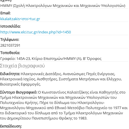
ΗΜΜΥ (Σχολή Ηλεκτρολόγων Μηχανικών και Μηχανικών Υπολογιστών)
Email:
kkalaitzakis<στο>tuc.gr
Ιστοσελίδα:
http://www.elci.tuc.gr/index.php?id=1450
Τηλέφωνο:
282103
7291
Τοποθεσία:
Γραφείο: 145Α-23, Κτίριο Επιστημών/ΗΜΜΥ (Λ), Β' Όροφος
Στοιχεία βιογραφικού
Ειδικότητα:
Ηλεκτρονικές ∆ιατάξεις, Ανανεώσιµες Πηγές Ενέργειας,
Ηλεκτρονικά Ισχύος, Αισθητήρες, Συστήματα Μετρήσεων και Ελέγχου,
Βιοϊατρικές Εφαρµογές.
Σύντομο Βιογραφικό:
Ο Κωνσταντίνος Καλαϊτζάκης είναι Καθηγητής στο
Τμήμα Ηλεκτρονικών Μηχανικών και Μηχανικών Υπολογιστών του
Πολυτεχνείου Κρήτης. Πήρε το δίπλωμα του Ηλεκτρολόγου-
Μηχανολόγου Μηχανικού από Εθνικό Μετσόβιο Πολυτεχνείο το 1977 και
το διδακτορικό του δίπλωμα από το Τμήμα Ηλεκτρολόγων Μηχανικών
του Δημοκρίτειου Πανεπιστήμιου Θράκης το 1983.
Εκπαίδευση: