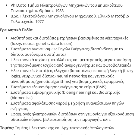
Ph.D.στο Τμήμα Ηλεκτρολόγων Μηχανικών του Δημοκρίτειου
Πανεπιστημίου Θράκης, 1983
B.Sc. Ηλεκτρολόγου Μηχανολόγου Μηχανικού, Εθνικό Μετσόβιο
Πολυτεχνείο, 1977
Ερευνητικά Πεδία:
Αισθητήρες και διατάξεις μετρήσεων βασισμένες σε νέες τεχνικές
(fuzzy, neural, genetic, data fusion)
Συστήματα Ανανεώσιμων Πηγών Ενέργειας (διασύνδεση με το
δίκτυο, αυτόνομα συστήματα)
Ηλεκτρονικά ισχύος (μεταλλάκτες και μετατροπείς, μεγιστοποίηση
της παραγόμενης ισχύος από ανεμογεννήτριες και φωτοβολταϊκά)
Ηλεκτρονικές διατάξεις ελέγχου βασισμένες σε ασαφή λογική (fuzzy
logic), νευρωνικά δίκτυα (neural networks) και γενετικούς
αλγορίθμους (genetic algorithms) για βιομηχανικές εφαρμογές
Συστήματα εξοικονόμησης ενέργειας σε κτίρια (BMS)
Συστήματα εμβιομηχανικής (bioengineering) και βιοϊατρικής
(biomedical)
Συστήματα αφαλάτωσης νερού με χρήση ανανεώσιμων πηγών
ενέργειας
Εφαρμογές ηλεκτρονικών διατάξεων στη γεωργία για εξοικονόμηση
υδατικών πόρων, βελτιστοποίηση της παραγωγής, κλπ.
Τομέας:
Τομέας Ηλεκτρονικής και Αρχιτεκτονικής Υπολογιστών