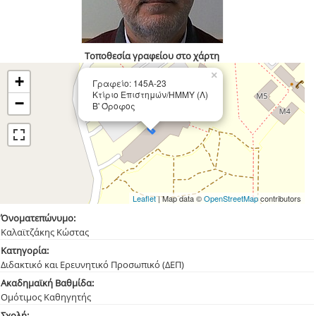
Τοποθεσία γραφείου στο χάρτη
×
+
Γραφείο: 145Α-23
Κτίριο Επιστημών/ΗΜΜΥ (Λ)
−
Β' Όροφος
Leaflet
| Map data ©
OpenStreetMap
contributors
Όνοματεπώνυμο:
Καλαϊτζάκης Κώστας
Κατηγορία:
Διδακτικό και Ερευνητικό Προσωπικό (ΔΕΠ)
Ακαδημαϊκή Βαθμίδα:
Ομότιμος Καθηγητής
Σχολή: