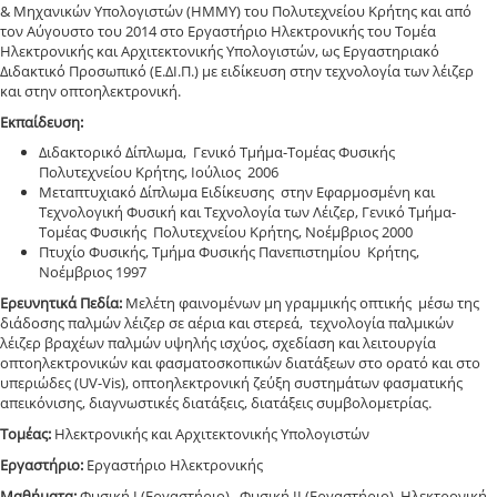
& Μηχανικών Υπολογιστών (ΗΜΜΥ) του Πολυτεχνείου Κρήτης και από
τον Αύγουστο του 2014 στο Εργαστήριο Ηλεκτρονικής του Τομέα
Ηλεκτρονικής και Αρχιτεκτονικής Υπολογιστών, ως Εργαστηριακό
Διδακτικό Προσωπικό (Ε.ΔΙ.Π.) με ειδίκευση στην τεχνολογία των λέιζερ
και στην οπτοηλεκτρονική.
Εκπαίδευση:
Διδακτορικό Δίπλωμα, Γενικό Τμήμα-Τομέας Φυσικής
Πολυτεχνείου Κρήτης, Ιούλιος 2006
Μεταπτυχιακό Δίπλωμα Ειδίκευσης στην Εφαρμοσμένη και
Τεχνολογική Φυσική και Τεχνολογία των Λέιζερ, Γενικό Τμήμα-
Τομέας Φυσικής Πολυτεχνείου Κρήτης, Νοέμβριος 2000
Πτυχίο Φυσικής, Τμήμα Φυσικής Πανεπιστημίου Κρήτης,
Νοέμβριος 1997
Ερευνητικά Πεδία:
Μελέτη φαινομένων μη γραμμικής οπτικής μέσω της
διάδοσης παλμών λέιζερ σε αέρια και στερεά, τεχνολογία παλμικών
λέιζερ βραχέων παλμών υψηλής ισχύος, σχεδίαση και λειτουργία
οπτοηλεκτρονικών και φασματοσκοπικών διατάξεων στο ορατό και στο
υπεριώδες (UV-Vis), οπτοηλεκτρονική ζεύξη συστημάτων φασματικής
απεικόνισης, διαγνωστικές διατάξεις, διατάξεις συμβολομετρίας.
Τομέας:
Ηλεκτρονικής και Αρχιτεκτονικής Υπολογιστών
Εργαστήριο:
Εργαστήριο Ηλεκτρονικής
Μαθήματα:
Φυσική Ι (Εργαστήριο) , Φυσική ΙΙ (Εργαστήριο), Ηλεκτρονική