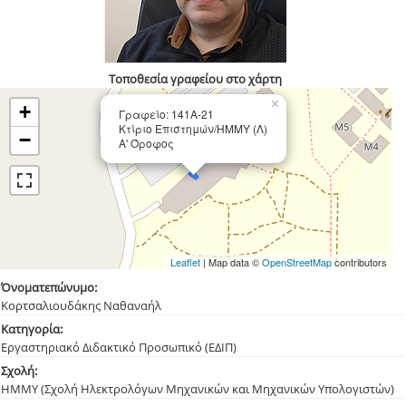
Τοποθεσία γραφείου στο χάρτη
×
+
Γραφείο: 141Α-21
Κτίριο Επιστημών/ΗΜΜΥ (Λ)
−
Α' Όροφος
Leaflet
| Map data ©
OpenStreetMap
contributors
Όνοματεπώνυμο:
Κορτσαλιουδάκης Ναθαναήλ
Κατηγορία:
Εργαστηριακό Διδακτικό Προσωπικό (ΕΔΙΠ)
Σχολή:
ΗΜΜΥ (Σχολή Ηλεκτρολόγων Μηχανικών και Μηχανικών Υπολογιστών)