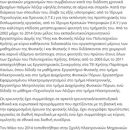
των φυσικών μηχανισμών που συμβαίνουν κατά την διάδοση χρονικά
βραχέων παλμών λέιζερ υψηλής έντασης σε αέρια και στερεά». Κατά την
διάρκεια των σπουδών του, έλαβε τις εξής υποτροφίες: από το Ίδρυμα
Τεχνολογίας και Έρευνας (Ι.Τ.Ε.) για την εκπόνηση της προπτυχιακής του
διπλωματικής εργασίας, από το Ίδρυμα Κρατικών Υποτροφιών (Ι.Κ.Υ.) για
την καλύτερη επίδοση μεταπτυχιακού φοιτητή του τμήματός του. Από το
2002 μέχρι το 2014 ήταν μέλος του εκπαιδευτικού/ερευνητικού
Εργαστηρίου Δομής της Ύλης και Φυσικής Λέιζερ του Πολυτεχνείου
Κρήτης με κύρια καθήκοντα: διδασκαλία του εργαστηριακού μέρους των
μαθημάτων της Φυσικής Ι και Φυσικής ΙΙ που διδάσκονται στο χειμερινό
και εαρινό εξάμηνο αντίστοιχα, στους φοιτητές του πρώτου έτους όλων
των Σχολών του Πολυτεχνείου Κρήτης. Επίσης από το 2003 έως το 2011
απασχολήθηκε ως Εργαστηριακός Συνεργάτης στα ΤΕΙ Κρήτης-Παράτημα
Χανίων, όπου δίδαξε τα μαθήματα: Εργαστήριο Φυσικής στο τμήμα
Ηλεκτρονικής και στο τμήμα Διαχείρισης Φυσικών Πόρων, Εργαστήριο
Εφαρμοσμένου Ηλεκτρομαγνητισμού στο τμήμα Ηλεκτρονικής,
Εργαστήριο Μετρολογίας στο τμήμα Διαχείρισης Φυσικών Πόρων, ενώ
δίδαξε το μάθημα «Τεχνολογία των Λέιζερ» στο τμήμα Ηλεκτρονικής.
Ως ερευνητής έχει συμμετάσχει σε αρκετά ερευνητικά/αναπτυξιακά
εθνικά και ευρωπαϊκά προγράμματα που σχετίζονται με τη βασική και
την εφαρμοσμένη έρευνα της φυσικής λέιζερ, έχει συγγράψει πρωτότυπες
εργασίες σε διεθνή περιοδικά με κριτές ενώ έχει συμμετάσχει ως κύριος
ομιλητής σε εθνικά και διεθνή συνέδρια.
Τον Μάιο του 2014 τοποθετήθηκε στην Σχολή Ηλεκτρονικών Μηχανικών