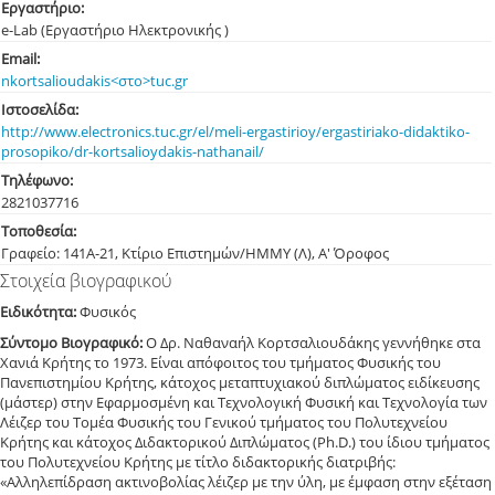
Εργαστήριο:
e-Lab (Εργαστήριο Ηλεκτρονικής )
Email:
nkortsalioudakis<στο>tuc.gr
Ιστοσελίδα:
http://www.electronics.tuc.gr/el/meli-ergastirioy/ergastiriako-didaktiko-
prosopiko/dr-kortsalioydakis-nathanail/
Τηλέφωνο:
282103
7716
Τοποθεσία:
Γραφείο: 141Α-21, Κτίριο Επιστημών/ΗΜΜΥ (Λ), Α' Όροφος
Στοιχεία βιογραφικού
Ειδικότητα:
Φυσικός
Σύντομο Βιογραφικό:
Ο Δρ. Ναθαναήλ Κορτσαλιουδάκης γεννήθηκε στα
Χανιά Κρήτης το 1973. Είναι απόφοιτος του τμήματος Φυσικής του
Πανεπιστημίου Κρήτης, κάτοχος μεταπτυχιακού διπλώματος ειδίκευσης
(μάστερ) στην Εφαρμοσμένη και Τεχνολογική Φυσική και Τεχνολογία των
Λέιζερ του Τομέα Φυσικής του Γενικού τμήματος του Πολυτεχνείου
Κρήτης και κάτοχος Διδακτορικού Διπλώματος (Ph.D.) του ίδιου τμήματος
του Πολυτεχνείου Κρήτης με τίτλο διδακτορικής διατριβής:
«Αλληλεπίδραση ακτινοβολίας λέιζερ με την ύλη, με έμφαση στην εξέταση