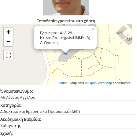
Τοποθεσία γραφείου στο χάρτη
×
+
Γραφείο: 141Α-29
Κτίριο Επιστημών/ΗΜΜΥ (Λ)
−
Α' Όροφος
Leaflet
| Map data ©
OpenStreetMap
contributors
Όνοματεπώνυμο:
Μπλέτσας Άγγελος
Κατηγορία:
Διδακτικό και Ερευνητικό Προσωπικό (ΔΕΠ)
Ακαδημαϊκή Βαθμίδα:
Καθηγητής
Σχολή: