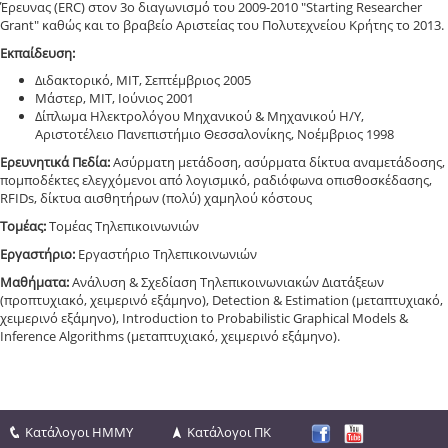
Έρευνας (ERC) στον 3ο διαγωνισμό του 2009-2010 "Starting Researcher
Grant" καθώς και το βραβείο Αριστείας του Πολυτεχνείου Κρήτης το 2013.
Εκπαίδευση:
Διδακτορικό, MIT, Σεπτέμβριος 2005
Mάστερ, MIT, Ιούνιος 2001
Δίπλωμα Ηλεκτρολόγου Μηχανικού & Μηχανικού Η/Υ,
Αριστοτέλειο Πανεπιστήμιο Θεσσαλονίκης, Νοέμβριος 1998
Ερευνητικά Πεδία:
Ασύρματη μετάδοση, ασύρματα δίκτυα αναμετάδοσης,
πομποδέκτες ελεγχόμενοι από λογισμικό, ραδιόφωνα οπισθοσκέδασης,
RFIDs, δίκτυα αισθητήρων (πολύ) χαμηλού κόστους
Τομέας:
Τομέας Τηλεπικοινωνιών
Εργαστήριο:
Εργαστήριο Τηλεπικοινωνιών
Μαθήματα:
Ανάλυση & Σχεδίαση Τηλεπικοινωνιακών Διατάξεων
(προπτυχιακό, χειμερινό εξάμηνο), Detection & Estimation (μεταπτυχιακό,
χειμερινό εξάμηνο), Introduction to Probabilistic Graphical Models &
Inference Algorithms (μεταπτυχιακό, χειμερινό εξάμηνο).
Κατάλογοι ΗΜΜΥ
Κατάλογοι ΠΚ