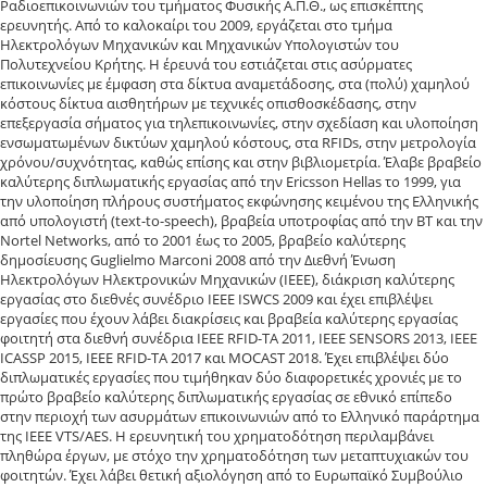
Ραδιοεπικοινωνιών του τμήματος Φυσικής Α.Π.Θ., ως επισκέπτης
ερευνητής. Από το καλοκαίρι του 2009, εργάζεται στο τμήμα
Ηλεκτρολόγων Μηχανικών και Μηχανικών Υπολογιστών του
Πολυτεχνείου Κρήτης. Η έρευνά του εστιάζεται στις ασύρματες
επικοινωνίες με έμφαση στα δίκτυα αναμετάδοσης, στα (πολύ) χαμηλού
κόστους δίκτυα αισθητήρων με τεχνικές οπισθοσκέδασης, στην
επεξεργασία σήματος για τηλεπικοινωνίες, στην σχεδίαση και υλοποίηση
ενσωματωμένων δικτύων χαμηλού κόστους, στα RFIDs, στην μετρολογία
χρόνου/συχνότητας, καθώς επίσης και στην βιβλιομετρία. Έλαβε βραβείο
καλύτερης διπλωματικής εργασίας από την Ericsson Hellas το 1999, για
την υλοποίηση πλήρους συστήματος εκφώνησης κειμένου της Ελληνικής
από υπολογιστή (text-to-speech), βραβεία υποτροφίας από την ΒΤ και την
Nortel Networks, από το 2001 έως το 2005, βραβείο καλύτερης
δημοσίευσης Guglielmo Marconi 2008 από την Διεθνή Ένωση
Ηλεκτρολόγων Ηλεκτρονικών Μηχανικών (IEEE), διάκριση καλύτερης
εργασίας στο διεθνές συνέδριο IEEE ISWCS 2009 και έχει επιβλέψει
εργασίες που έχουν λάβει διακρίσεις και βραβεία καλύτερης εργασίας
φοιτητή στα διεθνή συνέδρια IEEE RFID-TA 2011, IEEE SENSORS 2013, IEEE
ICASSP 2015, IEEE RFID-TA 2017 και MOCAST 2018. Έχει επιβλέψει δύο
διπλωματικές εργασίες που τιμήθηκαν δύο διαφορετικές χρονιές με το
πρώτο βραβείο καλύτερης διπλωματικής εργασίας σε εθνικό επίπεδο
στην περιοχή των ασυρμάτων επικοινωνιών από το Ελληνικό παράρτημα
της IEEE VTS/AES. Η ερευνητική του χρηματοδότηση περιλαμβάνει
πληθώρα έργων, με στόχο την χρηματοδότηση των μεταπτυχιακών του
φοιτητών. Έχει λάβει θετική αξιολόγηση από το Ευρωπαϊκό Συμβούλιο