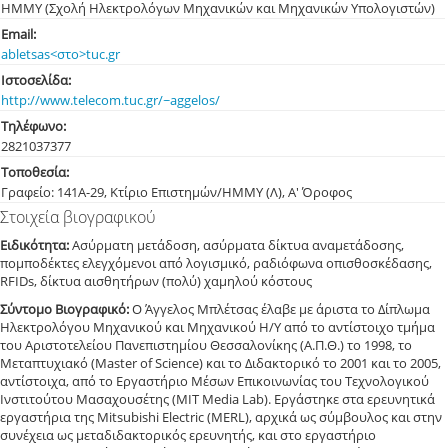
ΗΜΜΥ (Σχολή Ηλεκτρολόγων Μηχανικών και Μηχανικών Υπολογιστών)
Email:
abletsas<στο>tuc.gr
Ιστοσελίδα:
http://www.telecom.tuc.gr/~aggelos/
Τηλέφωνο:
282103
7377
Τοποθεσία:
Γραφείο: 141Α-29, Κτίριο Επιστημών/ΗΜΜΥ (Λ), Α' Όροφος
Στοιχεία βιογραφικού
Ειδικότητα:
Ασύρματη μετάδοση, ασύρματα δίκτυα αναμετάδοσης,
πομποδέκτες ελεγχόμενοι από λογισμικό, ραδιόφωνα οπισθοσκέδασης,
RFIDs, δίκτυα αισθητήρων (πολύ) χαμηλού κόστους
Σύντομο Βιογραφικό:
O Άγγελος Μπλέτσας έλαβε με άριστα το Δίπλωμα
Ηλεκτρολόγου Μηχανικού και Μηχανικού Η/Υ από το αντίστοιχο τμήμα
του Αριστοτελείου Πανεπιστημίου Θεσσαλονίκης (Α.Π.Θ.) το 1998, το
Μεταπτυχιακό (Master of Science) και το Διδακτορικό το 2001 και το 2005,
αντίστοιχα, από το Εργαστήριο Μέσων Επικοινωνίας του Τεχνολογικού
Ινστιτούτου Μασαχουσέτης (MIT Media Lab). Εργάστηκε στα ερευνητικά
εργαστήρια της Mitsubishi Electric (MERL), αρχικά ως σύμβουλος και στην
συνέχεια ως μεταδιδακτορικός ερευνητής, και στο εργαστήριο