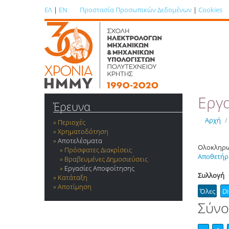
ΕΛ
|
EN
Προστασία Προσωπικών Δεδομένων
|
Cookies
Εργ
Έρευνα
Αρχή
/
Περιοχές
Χρηματοδότηση
Αποτελέσματα
Ολοκληρωμ
Πρόσφατες Διακρίσεις
Αποθετήρ
Βραβευμένες Δημοσιεύσεις
Εργασίες Αποφοίτησης
Συλλογή
Κατάταξη
Αποτίμηση
Όλες
D
Σύνο