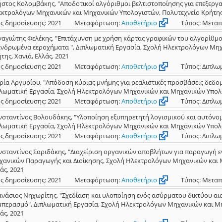
στος Κολομβάκης, "Αποδοτικοί αλγόριθμοι βελτιστοποίησης για επεξεργα
κτρολόγων Μηχανικών και Μηχανικών Υπολογιστών, Πολυτεχνείο Κρήτης, 
ς δημοσίευσης: 2021
Μεταφόρτωση:
Αποθετήριο
Τύπος: Μεταπ
αγιώτης Φελέκης, "Επιτάχυνση με χρήση κάρτας γραφικών του αλγορίθμο
νδρωμένα εεροχήματα ", Διπλωματική Εργασία, Σχολή Ηλεκτρολόγων Μηχ
της, Χανιά, Ελλάς, 2021
ς δημοσίευσης: 2021
Μεταφόρτωση:
Αποθετήριο
Τύπος: Διπλω
ία Αργυρίου, "Απόδοση κύριας μνήμης για ρεαλιστικές προσβάσεις δεδομ
λωματική Εργασία, Σχολή Ηλεκτρολόγων Μηχανικών και Μηχανικών Υπολογ
ς δημοσίευσης: 2021
Μεταφόρτωση:
Αποθετήριο
Τύπος: Διπλω
σταντίνος Βολουδάκης, "Υλοποίηση εξυπηρετητή λογισμικού και αυτόνομο
λωματική Εργασία, Σχολή Ηλεκτρολόγων Μηχανικών και Μηχανικών Υπολογ
ς δημοσίευσης: 2021
Μεταφόρτωση:
Αποθετήριο
Τύπος: Διπλω
σταντίνος Σαριδάκης, "Διαχείριση οργανικών αποβλήτων για παραγωγή εν
ανικών Παραγωγής και Διοίκησης, Σχολή Ηλεκτρολόγων Μηχανικών και Μ
άς, 2021
ς δημοσίευσης: 2021
Μεταφόρτωση:
Αποθετήριο
Τύπος: Μεταπ
νάσιος Νηχωρίτης, "Σχεδίαση και υλοποίηση ενός ασύρματου δικτύου αι
περασμό", Διπλωματική Εργασία, Σχολή Ηλεκτρολόγων Μηχανικών και Μη
άς, 2021