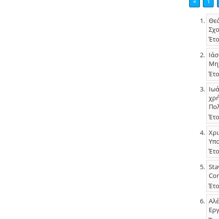
«
1
Θεό
Σχο
Έτο
Ιάσ
Μηχ
Έτο
Ιωά
χρή
Πολ
Έτο
Χρι
Υπο
Έτο
Sta
Com
Έτο
Αλέ
Εργ