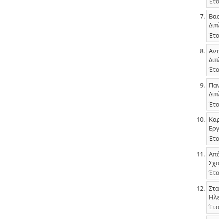
Έτο
Βασ
Διπ
Έτο
Αντ
Διπ
Έτο
Παν
Διπ
Έτο
Καρ
Εργ
Έτο
Από
Σχο
Έτο
Στα
Ηλε
Έτο