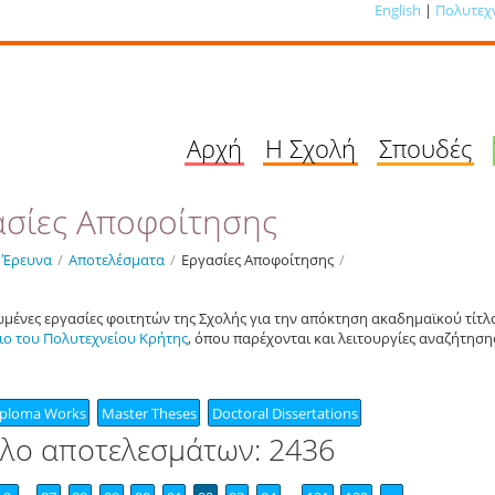
English
|
Πολυτεχ
Αρχή
Η Σχολή
Σπουδές
ασίες Αποφοίτησης
Έρευνα
/
Αποτελέσματα
/
Εργασίες Αποφοίτησης
/
ένες εργασίες φοιτητών της Σχολής για την απόκτηση ακαδημαϊκού τίτλ
ιο του Πολυτεχνείου Κρήτης
, όπου παρέχονται και λειτουργίες αναζήτηση
iploma Works
Master Theses
Doctoral Dissertations
λο αποτελεσμάτων: 2436