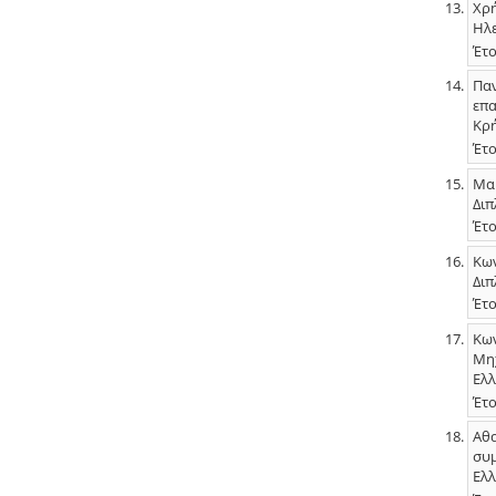
Χρή
Ηλε
Έτο
Παν
επα
Κρή
Έτο
Μαρ
Διπ
Έτο
Κων
Διπ
Έτο
Κων
Μηχ
Ελλ
Έτο
Αθα
συμ
Ελλ