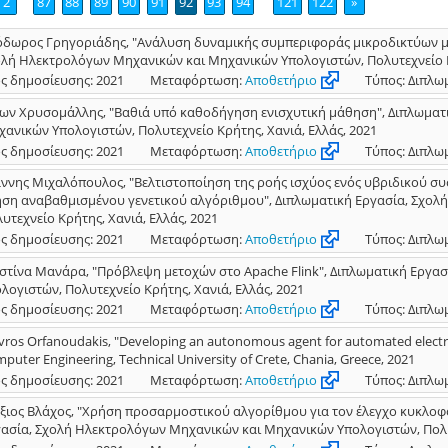
2
87
88
89
90
91
92
93
94
121
122
»
δωρος Γρηγοριάδης, "Ανάλυση δυναμικής συμπεριφοράς μικροδικτύων με 
λή Ηλεκτρολόγων Μηχανικών και Μηχανικών Υπολογιστών, Πολυτεχνείο Κρ
ς δημοσίευσης: 2021
Μεταφόρτωση:
Αποθετήριο
Τύπος: Διπλω
ων Χρυσομάλλης, "Βαθιά υπό καθοδήγηση ενισχυτική μάθηση", Διπλωματ
ανικών Υπολογιστών, Πολυτεχνείο Κρήτης, Χανιά, Ελλάς, 2021
ς δημοσίευσης: 2021
Μεταφόρτωση:
Αποθετήριο
Τύπος: Διπλω
ννης Μιχαλόπουλος, "Βελτιστοποίηση της ροής ισχύος ενός υβριδικού σ
ση αναβαθμισμένου γενετικού αλγόριθμου", Διπλωματική Εργασία, Σχο
υτεχνείο Κρήτης, Χανιά, Ελλάς, 2021
ς δημοσίευσης: 2021
Μεταφόρτωση:
Αποθετήριο
Τύπος: Διπλω
στίνα Μανάρα, "Πρόβλεψη μετοχών στο Apache Flink", Διπλωματική Εργ
λογιστών, Πολυτεχνείο Κρήτης, Χανιά, Ελλάς, 2021
ς δημοσίευσης: 2021
Μεταφόρτωση:
Αποθετήριο
Τύπος: Διπλω
vros Orfanoudakis, "Developing an autonomous agent for automated electrici
puter Engineering, Technical University of Crete, Chania, Greece, 2021
ς δημοσίευσης: 2021
Μεταφόρτωση:
Αποθετήριο
Τύπος: Διπλω
ξιος Βλάχος, "Χρήση προσαρμοστικού αλγορίθμου για τον έλεγχο κυκλοφο
ασία, Σχολή Ηλεκτρολόγων Μηχανικών και Μηχανικών Υπολογιστών, Πολυτ