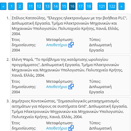
«
1
2
11
12
13
14
15
16
17
18
121
122
»
Στέλιος Κατσούλης, "Έλεγχος ηλεκτρονόμων με την βοήθεια PLC",
Διπλωματική Εργασία, Τμήμα Ηλεκτρονικών Μηχανικών και
Μηχανικών Υπολογιστών, Πολυτεχνείο Κρήτης, Χανιά, Ελλάς,
2004.
Έτος
Μεταφόρτωση:
Τύπος:
δημοσίευσης:
Αποθετήριο
Διπλωματική
2004
Εργασία
Ελένη Ψαρά, "Το πρόβλημα της κατάρτισης ωρολογίου
προγράμματος", Διπλωματική Εργασία, Τμήμα Ηλεκτρονικών
Μηχανικών και Μηχανικών Υπολογιστών, Πολυτεχνείο Κρήτης,
Χανιά, Ελλάς, 2004.
Έτος
Μεταφόρτωση:
Τύπος:
δημοσίευσης:
Αποθετήριο
Διπλωματική
2004
Εργασία
Δημήτριος Κοντοκώστας, "Σημασιολογικός μετασχηματισμός
αιτημάτων για πόρους σε συστήματα Grid", Διπλωματική Εργασία,
Τμήμα Ηλεκτρονικών Μηχανικών και Μηχανικών Υπολογιστών,
Πολυτεχνείο Κρήτης, Χανιά, Ελλάς, 2004.
Έτος
Μεταφόρτωση:
Τύπος:
δημοσίευσης:
Αποθετήριο
Διπλωματική