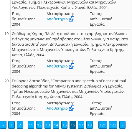
Εργασία, Τμήμα Ηλεκτρονικών Μηχανικών και Μηχανικών
Υπολογιστών, Πολυτεχνείο Κρήτης, Χανιά, Ελλάς, 2004.
Έτος
Μεταφόρτωση:
Τύπος:
δημοσίευσης:
Αποθετήριο
Διπλωματική
2004
Εργασία
Θεόδωρος Χήρας, "Μελέτη απόδοσης του χαμηλής κατανάλωσης
ενέργειας μηχανισμού πρόσβασης στο μέσο S-MAC για ασύρματα
δίκτυα αισθητήρων", Διπλωματική Εργασία, Τμήμα Ηλεκτρονικών
Μηχανικών και Μηχανικών Υπολογιστών, Πολυτεχνείο Κρήτης,
Χανιά, Ελλάς, 2004.
Έτος
Μεταφόρτωση:
Τύπος:
δημοσίευσης:
Αποθετήριο
Διπλωματική
2004
Εργασία
Γεώργιος Λατσούδας, "Comparison and speedup of near-optimal
decoding algorithms for MIMO systems", Διπλωματική Εργασία,
Τμήμα Ηλεκτρονικών Μηχανικών και Μηχανικών Υπολογιστών,
Πολυτεχνείο Κρήτης, Χανιά, Ελλάς, 2004.
Έτος
Μεταφόρτωση:
Τύπος:
δημοσίευσης:
Αποθετήριο
Διπλωματική
2004
Εργασία
«
1
2
11
12
13
14
15
16
17
18
121
122
»