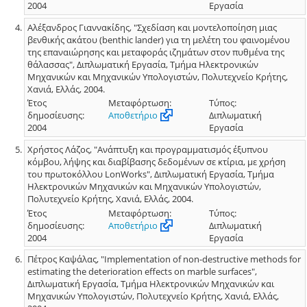
2004
Εργασία
Αλέξανδρος Γιαννακίδης, "Σχεδίαση και μοντελοποίηση μιας
βενθικής ακάτου (benthic lander) για τη μελέτη του φαινομένου
της επαναιώρησης και μεταφοράς ιζημάτων στον πυθμένα της
θάλασσας", Διπλωματική Εργασία, Τμήμα Ηλεκτρονικών
Μηχανικών και Μηχανικών Υπολογιστών, Πολυτεχνείο Κρήτης,
Χανιά, Ελλάς, 2004.
Έτος
Μεταφόρτωση:
Τύπος:
δημοσίευσης:
Αποθετήριο
Διπλωματική
2004
Εργασία
Χρήστος Λάζος, "Ανάπτυξη και προγραμματισμός έξυπνου
κόμβου, λήψης και διαβίβασης δεδομένων σε κτίρια, με χρήση
του πρωτοκόλλου LonWorks", Διπλωματική Εργασία, Τμήμα
Ηλεκτρονικών Μηχανικών και Μηχανικών Υπολογιστών,
Πολυτεχνείο Κρήτης, Χανιά, Ελλάς, 2004.
Έτος
Μεταφόρτωση:
Τύπος:
δημοσίευσης:
Αποθετήριο
Διπλωματική
2004
Εργασία
Πέτρος Καψάλας, "Implementation of non-destructive methods for
estimating the deterioration effects on marble surfaces",
Διπλωματική Εργασία, Τμήμα Ηλεκτρονικών Μηχανικών και
Μηχανικών Υπολογιστών, Πολυτεχνείο Κρήτης, Χανιά, Ελλάς,