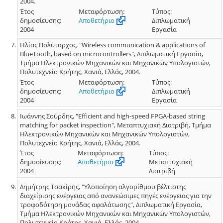
2004.
Έτος
Μεταφόρτωση:
Τύπος:
δημοσίευσης:
Αποθετήριο
Διπλωματική
2004
Εργασία
Ηλίας Πολύταρχος, "Wireless communication & applications of
BlueTooth, based on microcontrollers", Διπλωματική Εργασία,
Τμήμα Ηλεκτρονικών Μηχανικών και Μηχανικών Υπολογιστών,
Πολυτεχνείο Κρήτης, Χανιά, Ελλάς, 2004.
Έτος
Μεταφόρτωση:
Τύπος:
δημοσίευσης:
Αποθετήριο
Διπλωματική
2004
Εργασία
Ιωάννης Σούρδης, "Efficient and high-speed FPGA-based string
matching for packet inspection", Μεταπτυχιακή Διατριβή, Τμήμα
Ηλεκτρονικών Μηχανικών και Μηχανικών Υπολογιστών,
Πολυτεχνείο Κρήτης, Χανιά, Ελλάς, 2004.
Έτος
Μεταφόρτωση:
Τύπος:
δημοσίευσης:
Αποθετήριο
Μεταπτυχιακή
2004
Διατριβή
Δημήτρης Τσακίρης, "Υλοποίηση αλγορίθμου βέλτιστης
διαχείρισης ενέργειας από ανανεώσιμες πηγές ενέργειας για την
τροφοδότηση μονάδας αφαλάτωσης", Διπλωματική Εργασία,
Τμήμα Ηλεκτρονικών Μηχανικών και Μηχανικών Υπολογιστών,
Πολυτεχνείο Κρήτης, Χανιά, Ελλάς, 2004.