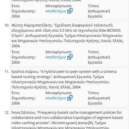
Έτος
Μεταφόρτωση:
Τύπος:
δημοσίευσης:
Αποθετήριο
Διπλωματική
2004
Εργασία
Φώτης Καραμπατζάκης, "Σχεδίαση διαφορικού ταλαντωτή
ελεγχόμενου από τάση στα 5.5 GHz σε τεχνολογία SiGe BiCMOS
0.5μm", Διπλωματική Εργασία, Τμήμα Ηλεκτρονικών Μηχανικών
και Μηχανικών Υπολογιστών, Πολυτεχνείο Κρήτης, Χανιά, Ελλάς,
2004.
Έτος
Μεταφόρτωση:
Τύπος:
δημοσίευσης:
Αποθετήριο
Διπλωματική
2004
Εργασία
Εριέττα Λιάρου, "A hybrid peer-to-peer system with a schema
based routing strategy", Διπλωματική Εργασία, Τμήμα
Ηλεκτρονικών Μηχανικών και Μηχανικών Υπολογιστών,
Πολυτεχνείο Κρήτης, Χανιά, Ελλάς, 2004.
Έτος
Μεταφόρτωση:
Τύπος:
δημοσίευσης:
Αποθετήριο
Διπλωματική
2004
Εργασία
Άννα Σάτσιου, "Frequency-based cache management policies for
collaborative and non-collaborative topologies of segment based
video caching proxies", Μεταπτυχιακή Διατριβή, Τμήμα
Ηλεκτρονικών Μηχανικών και Μηχανικών Υπολογιστών,