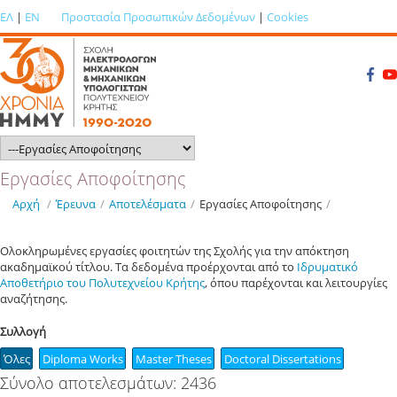
ΕΛ
|
EN
Προστασία Προσωπικών Δεδομένων
|
Cookies
Εργασίες Αποφοίτησης
Αρχή
/
Έρευνα
/
Αποτελέσματα
/
Εργασίες Αποφοίτησης
/
Ολοκληρωμένες εργασίες φοιτητών της Σχολής για την απόκτηση
ακαδημαϊκού τίτλου. Τα δεδομένα προέρχονται από το
Ιδρυματικό
Αποθετήριο του Πολυτεχνείου Κρήτης
, όπου παρέχονται και λειτουργίες
αναζήτησης.
Συλλογή
Όλες
Diploma Works
Master Theses
Doctoral Dissertations
Σύνολο αποτελεσμάτων: 2436