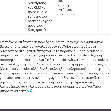
του
διαχείρισης)
χρήστη
του CMS και
εντός του
ποιος είναι ο
ιστοτόπου)
χρήστης του
backend (αφορά
μόνο τους
διαχειριστές).
Επιπλέον, ο ιστότοπος σε πολλές σελίδες του περιέχει ενσωματωμένα
βίντεο από το επίσημο κανάλι μας στο YouTube δίνοντας έτσι τη
δυνατότητα στους επισκέπτες του να τα παρακολουθήσουν άμεσα. Η
υπηρεσία αυτή παρέχεται χρησιμοποιώντας τη λειτουργία ενίσχυσης
απορρήτου του YouTube. Αυτή η λειτουργία ενδέχεται να ορίσει cookies
στον υπολογιστή σας μόλις κάνετε κλικ στο πρόγραμμα αναπαραγωγής
βίντεο του YouTube, αλλά δεν θα συλλεχθούν πληροφορίες που αφορούν
τις προτιμήσεις σας και δεν θα επηρεαστεί η εμπειρία περιήγησής σας στο
youtube.com. Πριν την αναπαραγωγή του βίντεο, πάντα εμφανίζεται
μήνυμα που ζητάει τη συγκατάθεση του χρήστη. Περισσότερες
λεπτομέρειες για τη λειτουργία ενίσχυσης απορρήτου του YouTube
μπορείτε να δείτε
εδώ
.