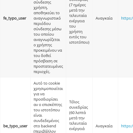
σύνδεσης
(7 ημέρες
χρήστη,
μετά την
αποθηκεύει το
τελευταία
fe_typo_user
αναγνωριστικό
Αναγκαία
https:
ενέργεια
περιόδου
του
σύνδεσης μέσω
χρήστη
του οποίου
εντός του
αναγνωρίζεται
ιστοτόπου)
ο χρήστης
προκειμένου να
του δοθεί
πρόσβαση σε
προστατευμένες
περιοχές.
Αυτό το cookie
χρησιμοποιείται
για να
προσδιορίσει
Τέλος
αν ο επισκέπτης
συνεδρίας
του ιστοτόπου
(60 λεπτά
είναι
μετά την
συνδεδεμένος
τελευταία
be_typo_user
στο backend
Αναγκαία
https:
ενέργειά
(περιβάλλον