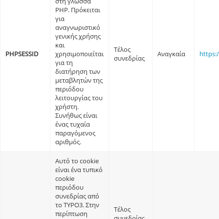
στη γλώσσα
PHP. Πρόκειται
για
αναγνωριστικό
γενικής χρήσης
και
Τέλος
PHPSESSID
χρησιμοποιείται
Αναγκαία
https:
συνεδρίας
για τη
διατήρηση των
μεταβλητών της
περιόδου
λειτουργίας του
χρήστη.
Συνήθως είναι
ένας τυχαία
παραγόμενος
αριθμός.
Αυτό το cookie
είναι ένα τυπικό
cookie
περιόδου
συνεδρίας από
το TYPO3. Στην
Τέλος
περίπτωση
συνεδρίας