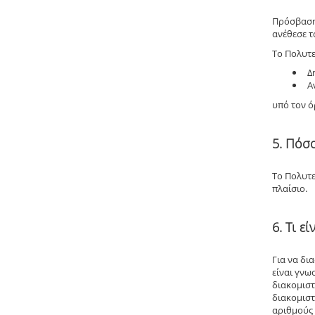
Πρόσβαση 
ανέθεσε τ
Το Πολυτε
Δ
Α
υπό τον ό
5. Πόσ
Το Πολυτε
πλαίσιο.
6. Τι ε
Για να δι
είναι γνω
διακομιστ
διακομιστ
αριθμούς 