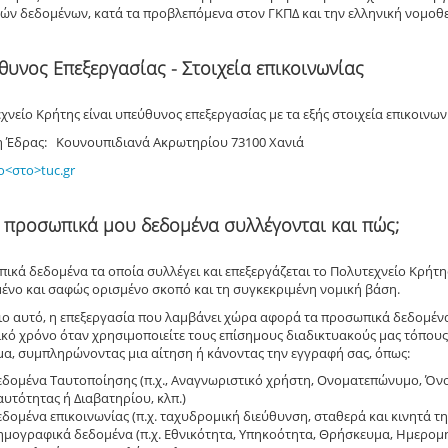
ν δεδομένων, κατά τα προβλεπόμενα στον ΓΚΠΔ και την ελληνική νομοθεσ
θυνος Επεξεργασίας - Στοιχεία επικοινωνίας
χνείο Κρήτης είναι υπεύθυνος επεξεργασίας με τα εξής στοιχεία επικοινων
νση Έδρας: Κουνουπιδιανά Ακρωτηρίου 73100 Χανιά
o<στο>tuc.gr
α προσωπικά μου δεδομένα συλλέγονται και πώς;
ικά δεδομένα τα οποία συλλέγει και επεξεργάζεται το Πολυτεχνείο Κρήτης
ένο και σαφώς ορισμένο σκοπό και τη συγκεκριμένη νομική βάση.
ιο αυτό, η επεξεργασία που λαμβάνει χώρα αφορά τα προσωπικά δεδομέν
κό χρόνο όταν χρησιμοποιείτε τους επίσημους διαδικτυακούς μας τόπους, 
α, συμπληρώνοντας μια αίτηση ή κάνοντας την εγγραφή σας, όπως:
εδομένα Ταυτοποίησης (π.χ., Αναγνωριστικό χρήστη, Ονοματεπώνυμο, Όν
αυτότητας ή Διαβατηρίου, κλπ.)
εδομένα επικοινωνίας (π.χ. ταχυδρομική διεύθυνση, σταθερά και κινητά 
ημογραφικά δεδομένα (π.χ. Εθνικότητα, Υπηκοότητα, Θρήσκευμα, Ημερομη