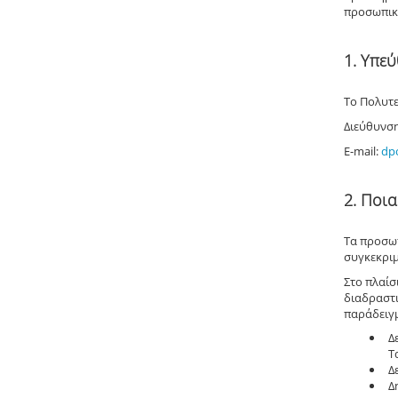
προσωπικώ
1. Υπεύ
Το Πολυτε
Διεύθυ
E-mail:
dp
2. Ποι
Τα προσωπ
συγκεκριμ
Στο πλαίσ
διαδραστι
παράδειγμ
Δ
Τ
Δ
Δ