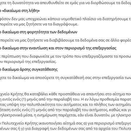
χετε τη δυνατότητα να απευθυνθείτε σε εμάς για να διορθώσουμε τα δεδομ
ο «δικαίωμα στη λήθη»
φόσον δεν μας υποχρεώνει κάποιο νομοθετικό πλαίσιο να διατηρήσουμε τα
πορείτε να μας ζητήσετε να τα διαγράψουμε.
ο δικαίωμα στη φορητότητα των δεδομένων
πορείτε να μας ζητήσετε να διαβιβάσουμε τα δεδομένα σας σε άλλο φορέα
ο δικαίωμα στην εναντίωση και στον περιορισμό της επεξεργασίας
ε περίπτωση που διαφωνείτε με τον τρόπο που επεξεργαζόμαστε τα προσωπ
ον περιορισμό της επεξεργασίας.
ο δικαίωμα άρσης συγκατάθεσης
χετε το δικαίωμα να αποσύρετε τη συγκατάθεσή σας στην επεξεργασία τω
χνείο Κρήτης θα καταβάλει κάθε προσπάθεια να απαντήσει στο αίτημα πο
 εντός ενός (1) μηνός από την παραλαβή του. Η εν λόγω προθεσμία παρατε
ας υπόψη την πολυπλοκότητα του αιτήματος και το πλήθος των αιτημάτων
ταση εντός ενός (1) μηνός από την παραλαβή του αιτήματος, καθώς και γι
 ηλεκτρονικά μέσα, η ενημέρωση παρέχεται, εάν είναι δυνατόν, με ηλεκτρον
 Πολυτεχνείο Κρήτης ικανοποιήσει αίτημά σας α) για περιορισμό επεξεργ
ένων σας ή γ) για διαγραφή των δεδομένων σας από τα αρχεία του Πολυτε