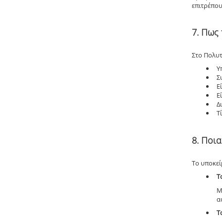
επιτρέπου
7. Πως
Στο Πολυτ
Υ
Σ
Ε
Ε
Δ
Τ
8. Ποια
Το υποκεί
Τ
Μ
α
Τ