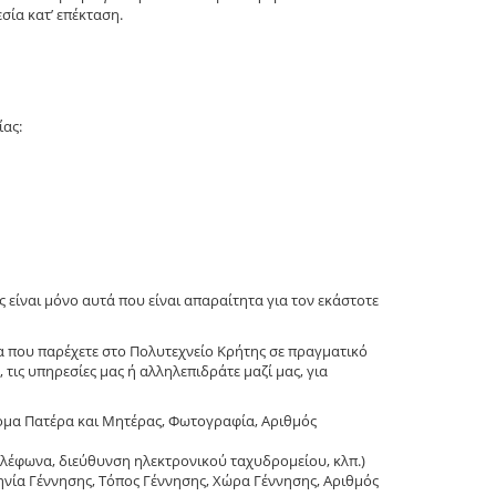
ία κατ’ επέκταση.
ίας:
 είναι μόνο αυτά που είναι απαραίτητα για τον εκάστοτε
α που παρέχετε στο Πολυτεχνείο Κρήτης σε πραγματικό
τις υπηρεσίες μας ή αλληλεπιδράτε μαζί μας, για
ομα Πατέρα και Μητέρας, Φωτογραφία, Αριθμός
τηλέφωνα, διεύθυνση ηλεκτρονικού ταχυδρομείου, κλπ.)
νία Γέννησης, Τόπος Γέννησης, Χώρα Γέννησης, Αριθμός