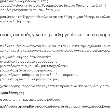
ημοτολογίου, Δημοτολόγιο, κλπ.)
εδομένα Υγείας (π.χ. Ιατρικές Γνωματεύσεις, Ιατρικά Πιστοποιητικά, κλπ.)
εδομένα βιογραφικών σημειωμάτων (CV)
εριπτώσεις η επεξεργασία θεμελιώνεται στη λήψη συγκατάθεσης, το Πολυ
ες για τη λήψη αυτής.
ποιους σκοπούς γίνεται η επεξεργασία και ποια η νομι
ικά δεδομένα συλλέγονται σύμφωνα με τον ΓΚΠΔ και την ισχύουσα νομοθεσ
ίο Κρήτης, είτε και μεταγενέστερα, και αποτελούν αντικείμενο επεξεργασί
η συγκατάθεσή σας, όταν απαιτείται
ην εκτέλεση μιας μεταξύ μας σύμβασης
ην εκπλήρωση των νομικών μας υποχρεώσεων
η διαφύλαξη ζωτικού συμφέροντος
ην εκπλήρωση καθήκοντος για το δημόσιο συμφέρον
η διαφύλαξη έννομου συμφέροντός μας
χνείο Κρήτης μπορεί να επεξεργαστεί τα προσωπικά σας δεδομένα, για τ
συγκατάθεσή σας
ια ταυτοποίηση και επικοινωνία μαζί σας
ν εκπλήρωση της συμβατικής υποχρέωσης σε περίπτωση σύναψης σύμβασης