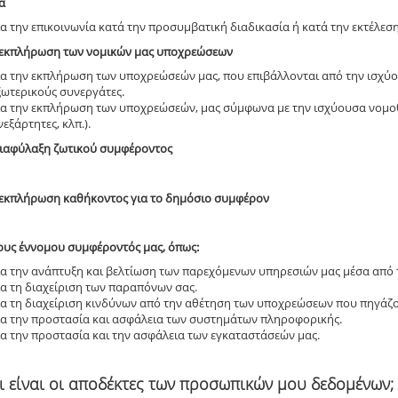
α
ια την επικοινωνία κατά την προσυμβατική διαδικασία ή κατά την εκτέλεσ
ν εκπλήρωση των νομικών μας υποχρεώσεων
ια την εκπλήρωση των υποχρεώσεών μας, που επιβάλλονται από την ισχύου
ξωτερικούς συνεργάτες.
ια την εκπλήρωση των υποχρεώσεών, μας σύμφωνα με την ισχύουσα νομοθεσ
νεξάρτητες, κλπ.).
 διαφύλαξη ζωτικού συμφέροντος
ν εκπλήρωση καθήκοντος για το δημόσιο συμφέρον
γους έννομου συμφέροντός μας, όπως:
ια την ανάπτυξη και βελτίωση των παρεχόμενων υπηρεσιών μας μέσα από τ
ια τη διαχείριση των παραπόνων σας.
ια τη διαχείριση κινδύνων από την αθέτηση των υποχρεώσεων που πηγάζο
ια την προστασία και ασφάλεια των συστημάτων πληροφορικής.
ια την προστασία και την ασφάλεια των εγκαταστάσεών μας.
οι είναι οι αποδέκτες των προσωπικών μου δεδομένων;