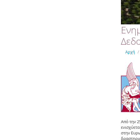
Ενη
Δεδ
Αρχή
/
Από την 2
ενισχύετα
στην Ευρω
δραστηριό