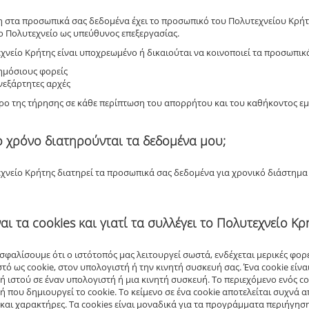
στα προσωπικά σας δεδομένα έχει το προσωπικό του Πολυτεχνείου Κρήτη
ο Πολυτεχνείο ως υπεύθυνος επεξεργασίας.
χνείο Κρήτης είναι υποχρεωμένο ή δικαιούται να κοινοποιεί τα προσωπικ
ημόσιους φορείς
νεξάρτητες αρχές
ρο της τήρησης σε κάθε περίπτωση του απορρήτου και του καθήκοντος εμπ
ο χρόνο διατηρούνται τα δεδομένα μου;
χνείο Κρήτης διατηρεί τα προσωπικά σας δεδομένα για χρονικό διάστημα 
ίναι τα cookies και γιατί τα συλλέγει το Πολυτεχνείο Κρ
ασφαλίσουμε ότι ο ιστότοπός μας λειτουργεί σωστά, ενδέχεται μερικές φο
στό ως cookie, στον υπολογιστή ή την κινητή συσκευή σας. Ένα cookie είν
ή ιστού σε έναν υπολογιστή ή μια κινητή συσκευή. Το περιεχόμενο ενός co
ή που δημιουργεί το cookie. Το κείμενο σε ένα cookie αποτελείται συχνά
και χαρακτήρες. Τα cookies είναι μοναδικά για τα προγράμματα περιήγηση