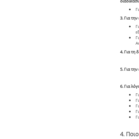
διαδικασί
Γ
3. Για τη
Γ
ε
Γ
Α
4. Για τη
5. Για τη
6. Για λό
Γ
Γ
Γ
Γ
Γ
4. Ποι