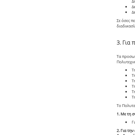
Δ
Δ
Δ
Σε όσες π
διαδικασί
3. Για 
Τα προσωπ
Πολυτεχνε
Τ
Τ
Τ
Τ
Τ
Τ
Το Πολυτε
1. Με τη 
Γ
2. Για τη