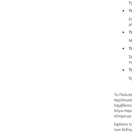
Έ
Τ
Ε
μ
Τ
Μ
Τ
Σ
τ
Τ
Έ
Το Πολυτε
περίπτωση
λαμβάνοντ
λόγω παρά
αίτημα με
Εφόσον το
των δεδομ