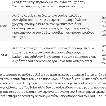
μεταβλητών της περιόδου λειτουργίας του χρήστη.
Συνήθως είναι ένας τυχαία παραγόμενος αριθμός.
Αυτό το cookie είναι ένα τυπικό cookie περιόδου
Τέλ
συνεδρίας από το TYPO3. Στην περίπτωση σύνδεσης
ημ
χρήστη, αποθηκεύει το αναγνωριστικό περιόδου
_user
τελ
σύνδεσης μέσω του οποίου αναγνωρίζεται ο χρήστης
το
προκειμένου να του δοθεί πρόσβαση σε προστατευμένες
το
περιοχές.
Τέ
Αυτό το cookie χρησιμοποιείται για να προσδιορίσει αν ο
λε
επισκέπτης του ιστοτόπου είναι συνδεδεμένος στο
_user
τελ
backend (περιβάλλον διαχείρισης) του CMS και ποιος είναι
το
ο χρήστης του backend (αφορά μόνο τους διαχειριστές).
το
 ο ιστότοπος σε πολλές σελίδες του περιέχει ενσωματωμένα βίντεο από το 
α στους επισκέπτες του να τα παρακολουθήσουν άμεσα. Η υπηρεσία αυτή
 του YouTube. Αυτή η λειτουργία ενδέχεται να ορίσει cookies στον υπολο
γής βίντεο του YouTube, αλλά δεν θα συλλεχθούν πληροφορίες που αφορο
ς σας στο youtube.com. Πριν την αναπαραγωγή του βίντεο, πάντα εμφανί
ρες λεπτομέρειες για τη λειτουργία ενίσχυσης απορρήτου του YouTube μπ