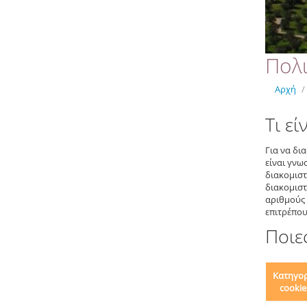
Πολι
Αρχή
/
Τι εί
Για να δι
είναι γνω
διακομιστ
διακομιστ
αριθμούς 
επιτρέπου
Ποιε
Κατηγο
cookie