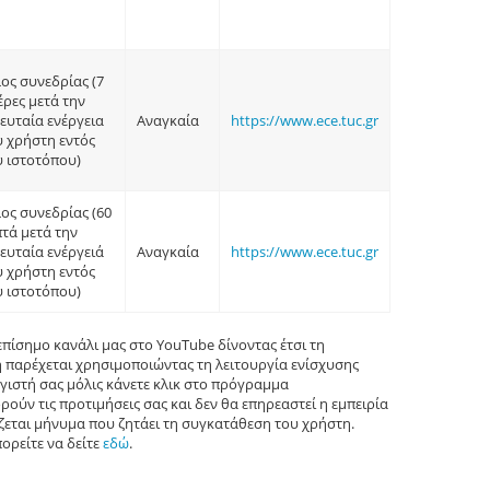
ος συνεδρίας (7
έρες μετά την
ευταία ενέργεια
Αναγκαία
https://www.ece.tuc.gr
υ χρήστη εντός
υ ιστοτόπου)
λος συνεδρίας (60
πτά μετά την
ευταία ενέργειά
Αναγκαία
https://www.ece.tuc.gr
υ χρήστη εντός
υ ιστοτόπου)
επίσημο κανάλι μας στο YouTube δίνοντας έτσι τη
 παρέχεται χρησιμοποιώντας τη λειτουργία ενίσχυσης
γιστή σας μόλις κάνετε κλικ στο πρόγραμμα
ύν τις προτιμήσεις σας και δεν θα επηρεαστεί η εμπειρία
ζεται μήνυμα που ζητάει τη συγκατάθεση του χρήστη.
ορείτε να δείτε
εδώ
.