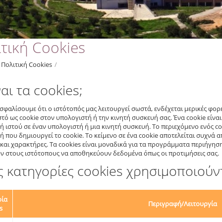
τική Cookies
Πολιτική Cookies
/
ναι τα cookies;
ασφαλίσουμε ότι ο ιστότοπός μας λειτουργεί σωστά, ενδέχεται μερικές φ
στό ως cookie στον υπολογιστή ή την κινητή συσκευή σας. Ένα cookie είνα
ή ιστού σε έναν υπολογιστή ή μια κινητή συσκευή. Το περιεχόμενο ενός co
ή που δημιουργεί το cookie. Το κείμενο σε ένα cookie αποτελείται συχνά
και χαρακτήρες. Τα cookies είναι μοναδικά για τα προγράμματα περιήγηση
ν στους ιστότοπους να αποθηκεύουν δεδομένα όπως οι προτιμήσεις σας.
ς κατηγορίες cookies χρησιμοποιούντα
ρία
Περιγραφή/Λειτουργία
s