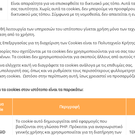
Είναι απαραίτητα για να επισκεφθείτε το δικτυακό μας τόπο. Αυτά τ
α
σας ταυτότητα. Χωρίς αυτά τα cookies, δεν μπορούμε να προσφέρο
δικτυακού μας τόπου. Σύμφωνα με τη νομοθεσία, δεν απαιτείται η ε
ρθή λειτουργία των υπηρεσιών του ιστότοπου γίνεται χρήση μόνο των τεχνι
εση από το χρήστη.
 Επεξεργασίας για τη διαχείριση των Cookies είναι το Πολυτεχνείο Κρήτης
ορίες που σχετίζονται με τα cookies δεν χρησιμοποιούνται για να σας τ
ένων. Τα cookies δεν χρησιμοποιούνται για σκοπούς άλλους από αυτούς 
να ελέγχετε και/ή να διαγράφετε τα cookies ανάλογα με τις επιθυμίες σας
υπολογιστή σας, όπως και να ρυθμίσετε τους περισσότερους φυλλομετρητέ
ση cookies. Ωστόσο στην περίπτωση αυτή, ίσως χρειαστεί να προσαρμόζετ
 τα cookies στον ιστότοπο είναι τα παρακάτω:
μα
Περιγραφή
ie
Το cookie αυτό δημιουργείται από εφαρμογές που
βασίζονται στη γλώσσα PHP. Πρόκειται για αναγνωριστικό
SID
γενικής χρήσης και χρησιμοποιείται για τη διατήρηση των
Τέ