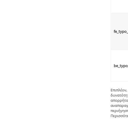
fe_typo
be_typo
Επιπλέον,
δυνατότητ
απορρήτου
αναπαραγω
περιήγησή
Περισσότε