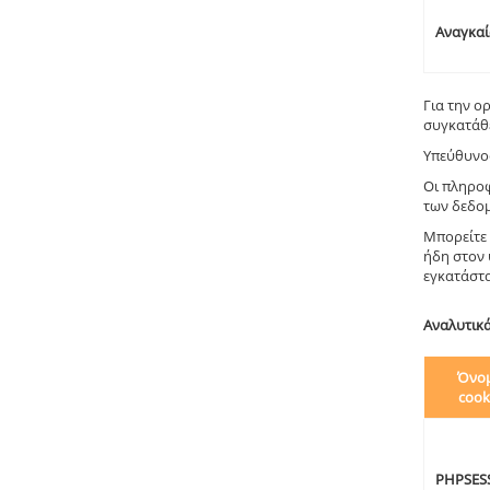
Αναγκαί
Για την ο
συγκατάθ
Υπεύθυνος
Οι πληροφ
των δεδομ
Μπορείτε 
ήδη στον 
εγκατάστα
Αναλυτικά
Όνο
cook
PHPSES