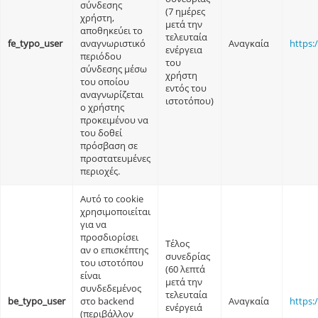
σύνδεσης
(7 ημέρες
χρήστη,
μετά την
αποθηκεύει το
τελευταία
fe_typo_user
αναγνωριστικό
Αναγκαία
https:
ενέργεια
περιόδου
του
σύνδεσης μέσω
χρήστη
του οποίου
εντός του
αναγνωρίζεται
ιστοτόπου)
ο χρήστης
προκειμένου να
του δοθεί
πρόσβαση σε
προστατευμένες
περιοχές.
Αυτό το cookie
χρησιμοποιείται
για να
προσδιορίσει
Τέλος
αν ο επισκέπτης
συνεδρίας
του ιστοτόπου
(60 λεπτά
είναι
μετά την
συνδεδεμένος
τελευταία
be_typo_user
στο backend
Αναγκαία
https:
ενέργειά
(περιβάλλον