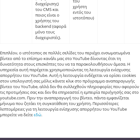
του
διαχείρισης)
χρήστη
του CMS και
εντός του
ποιος είναι ο
ιστοτόπου)
χρήστης του
backend (αφορά
μόνο τους
διαχειριστές).
Επιπλέον, ο ιστότοπος σε πολλές σελίδες του περιέχει ενσωματωμένα
βίντεο από το επίσημο κανάλι μας στο YouTube δίνοντας έτσι τη
δυνατότητα στους επισκέπτες του να τα παρακολουθήσουν άμεσα. Η
υπηρεσία αυτή παρέχεται χρησιμοποιώντας τη λειτουργία ενίσχυσης
απορρήτου του YouTube. Αυτή η λειτουργία ενδέχεται να ορίσει cookies
στον υπολογιστή σας μόλις κάνετε κλικ στο πρόγραμμα αναπαραγωγής
βίντεο του YouTube, αλλά δεν θα συλλεχθούν πληροφορίες που αφορούν
τις προτιμήσεις σας και δεν θα επηρεαστεί η εμπειρία περιήγησής σας στο
youtube.com. Πριν την αναπαραγωγή του βίντεο, πάντα εμφανίζεται
μήνυμα που ζητάει τη συγκατάθεση του χρήστη. Περισσότερες
λεπτομέρειες για τη λειτουργία ενίσχυσης απορρήτου του YouTube
μπορείτε να δείτε
εδώ
.