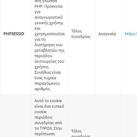
στη γλώσσα
PHP. Πρόκειται
για
αναγνωριστικό
γενικής χρήσης
και
Τέλος
PHPSESSID
χρησιμοποιείται
Αναγκαία
https:
συνεδρίας
για τη
διατήρηση των
μεταβλητών της
περιόδου
λειτουργίας του
χρήστη.
Συνήθως είναι
ένας τυχαία
παραγόμενος
αριθμός.
Αυτό το cookie
είναι ένα τυπικό
cookie
περιόδου
συνεδρίας από
το TYPO3. Στην
Τέλος
περίπτωση
συνεδρίας