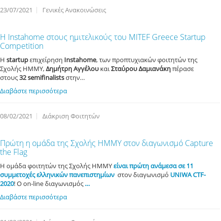
23/07/2021
Γενικές Ανακοινώσεις
Η Ιnstahome στους ημιτελικούς του MITEF Greece Startup
Competition
H
startup
επιχείρηση
Instahome
, των προπτυχιακών φοιτητών της
Σχολής ΗΜΜΥ,
Δημήτρη Αγγέλου
και
Σταύρου Δαμιανάκη
πέρασε
στους
32 semifinalists
στην…
Διαβάστε περισσότερα
08/02/2021
Διάκριση Φοιτητών
Πρώτη η ομάδα της Σχολής ΗΜΜΥ στον διαγωνισμό Capture
the Flag
Η ομάδα φοιτητών της Σχολής ΗΜΜΥ
είναι πρώτη ανάμεσα σε 11
συμμετοχές ελληνικών πανεπιστημίων
στον διαγωνισμό
UNIWA CTF-
2020
! Ο on-line διαγωνισμός
…
Διαβάστε περισσότερα