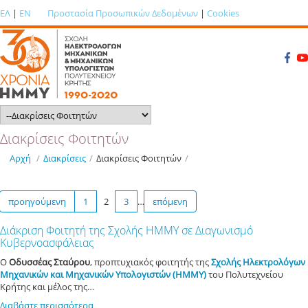
ΕΛ
|
EN
Προστασία Προσωπικών Δεδομένων
|
Cookies
Διακρίσεις Φοιτητών
Αρχή
/
Διακρίσεις
/
Διακρίσεις Φοιτητών
/
προηγούμενη
1
2
3
…
επόμενη
Διάκριση Φοιτητή της Σχολής ΗΜΜΥ σε Διαγωνισμό
Κυβερνοασφάλειας
Ο
Οδυσσέας Σταύρου
, προπτυχιακός φοιτητής της
Σχολής Ηλεκτρολόγων
Μηχανικών και Μηχανικών Υπολογιστών (ΗΜΜΥ)
του Πολυτεχνείου
Κρήτης και μέλος της…
Διαβάστε περισσότερα