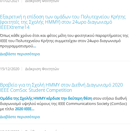
01/02/2021
Διάκριση Φοιτητών
Εξαιρετική η επίδοση των ομάδων του Πολυτεχνείου Κρήτης
(φοιτητές της Σχολής ΗΜΜΥ) στον 24ωρο διαγωνισμό
ΙΕΕΕXtreme14
Όπως κάθε χρόνο έτσι και φέτος μέλη του φοιτητικού παραρτήματος της
ΙΕΕΕ του Πολυτεχνείου Κρήτης συμμετείχαν στον 24ωρο διαγωνισμό
προγραμματισμού
…
Διαβάστε περισσότερα
15/12/2020
Διάκριση Φοιτητών
Βραβείο για τη Σχολή ΗΜΜΥ στον Διεθνή Διαγωνισμό 2020
IEEE ComSoc Student Competition
Ομάδα της Σχολής ΗΜΜΥ κέρδισε την δεύτερη θέση
στον ετήσιο διεθνή
διαγωνισμό υψηλού κύρους της IEEE Communications Society (ComSoc)
με τίτλο
2020 IEEE…
Διαβάστε περισσότερα