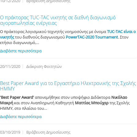
10/12/2020
Βράβευση Δημοσίευσης
Ο πράκτορας TUC-TAC νικητής σε διεθνή διαγωνισμό
αγοραπωλησίας ενέργειας
Ο πράκτορας λογισμικού τεχνητής νοημοσύνης με όνομα
TUC-TAC είναι ο
νικητής
του διεθνούς διαγωνισμού
PowerTAC-2020 Tournament
. Στον
ετήσιο διαγωνισμό,…
Διαβάστε περισσότερα
20/11/2020
Διάκριση Φοιτητών
Best Paper Award για το Εργαστήριο Ηλεκτρονικής της Σχολής
ΗΜΜΥ
'Best Paper Award'
απονεμήθηκε στον υποψήφιο Διδάκτορα
Νικόλαο
Μακρή
και στον Αναπληρωτή Καθηγητή
Ματτίας Μπούχερ
της Σχολής
HMMY, στο πλαίσιο του…
Διαβάστε περισσότερα
03/10/2019
Βράβευση Δημοσίευσης