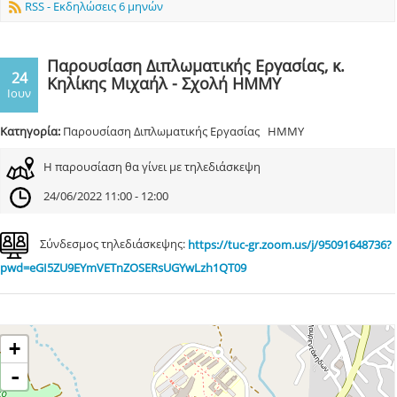
RSS - Εκδηλώσεις 6 μηνών
Παρουσίαση Διπλωματικής Εργασίας, κ.
24
Κηλίκης Μιχαήλ - Σχολή ΗΜΜΥ
Ιουν
Κατηγορία:
Παρουσίαση Διπλωματικής Εργασίας ΗΜΜΥ
Η παρουσίαση θα γίνει με τηλεδιάσκεψη
24/06/2022 11:00 - 12:00
Σύνδεσμος τηλεδιάσκεψης:
https://tuc-gr.zoom.us/j/95091648736?
pwd=eGI5ZU9EYmVETnZOSERsUGYwLzh1QT09
+
-