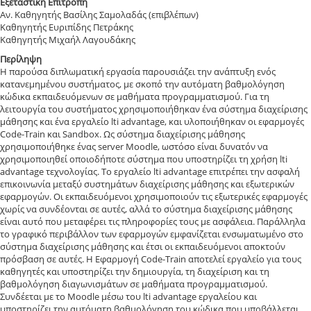
Εξεταστική Επιτροπή
Αν. Καθηγητής Βασίλης Σαμολαδάς (επιβλέπων)
Καθηγητής Ευριπίδης Πετράκης
Καθηγητής Μιχαήλ Λαγουδάκης
Περίληψη
H παρούσα διπλωματική εργασία παρουσιάζει την ανάπτυξη ενός
κατανεμημένου συστήματος, με σκοπό την αυτόματη βαθμολόγηση
κώδικα εκπαιδευόμενων σε μαθήματα προγραμματισμού. Για τη
λειτουργία του συστήματος χρησιμοποιήθηκαν ένα σύστημα διαχείρισης
μάθησης και ένα εργαλείο lti advantage, και υλοποιήθηκαν οι εφαρμογές
Code-Train και Sandbox. Ως σύστημα διαχείρισης μάθησης
χρησιμοποιήθηκε ένας server Moodle, ωστόσο είναι δυνατόν να
χρησιμοποιηθεί οποιοδήποτε σύστημα που υποστηρίζει τη χρήση lti
advantage τεχνολογίας. Το εργαλείο lti advantage επιτρέπει την ασφαλή
επικοινωνία μεταξύ συστημάτων διαχείρισης μάθησης και εξωτερικών
εφαρμογών. Οι εκπαιδευόμενοι χρησιμοποιούν τις εξωτερικές εφαρμογές
χωρίς να συνδέονται σε αυτές, αλλά το σύστημα διαχείρισης μάθησης
είναι αυτό που μεταφέρει τις πληροφορίες τους με ασφάλεια. Παράλληλα
το γραφικό περιβάλλον των εφαρμογών εμφανίζεται ενσωματωμένο στο
σύστημα διαχείρισης μάθησης και έτσι οι εκπαιδευόμενοι αποκτούν
πρόσβαση σε αυτές. H Εφαρμογή Code-Train αποτελεί εργαλείο για τους
καθηγητές και υποστηρίζει την δημιουργία, τη διαχείριση και τη
βαθμολόγηση διαγωνισμάτων σε μαθήματα προγραμματισμού.
Συνδέεται με το Moodle μέσω του lti advantage εργαλείου και
υποστηρίζει την αυτόματη βαθμολόγηση του κώδικα που υποβάλλεται