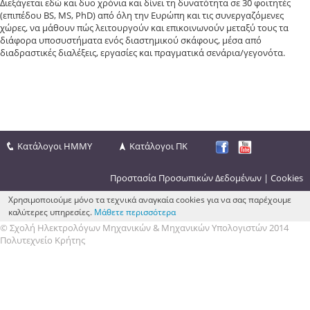
Διεξάγεται εδώ και δυο χρόνια και δίνει τη δυνατότητα σε 30 φοιτητές
(επιπέδου BS, MS, PhD) από όλη την Ευρώπη και τις συνεργαζόμενες
χώρες, να μάθουν πώς λειτουργούν και επικοινωνούν μεταξύ τους τα
διάφορα υποσυστήματα ενός διαστημικού σκάφους, μέσα από
διαδραστικές διαλέξεις, εργασίες και πραγματικά σενάρια/γεγονότα.
Κατάλογοι ΗΜΜΥ
Κατάλογοι ΠΚ
Προστασία Προσωπικών Δεδομένων
|
Cookies
Χρησιμοποιούμε μόνο τα τεχνικά αναγκαία cookies για να σας παρέχουμε
καλύτερες υπηρεσίες.
Μάθετε περισσότερα
© Σχολή Ηλεκτρολόγων Μηχανικών & Μηχανικών Υπολογιστών 2014
Πολυτεχνείο Κρήτης