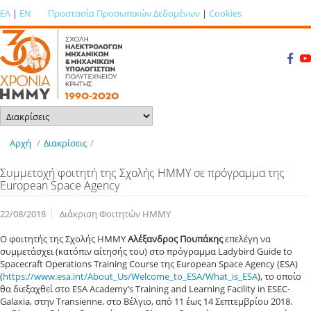
ΕΛ
|
EN
Προστασία Προσωπικών Δεδομένων
|
Cookies
Αρχή
/
Διακρίσεις
/
Συμμετοχή φοιτητή της Σχολής ΗΜΜΥ σε πρόγραμμα της
European Space Agency
22/08/2018
Διάκριση Φοιτητών ΗΜΜΥ
Ο φοιτητής της Σχολής ΗΜΜΥ
Αλέξανδρος Πουπάκης
επελέγη να
συμμετάσχει (κατόπιν αίτησής του) στο πρόγραμμα Ladybird Guide to
Spacecraft Operations Training Course της European Space Agency (ESA)
(
https://www.esa.int/About_Us/Welcome_to_ESA/What_is_ESA
), το οποίο
θα διεξαχθεί στo ESA Academy’s Training and Learning Facility in ESEC-
Galaxia, στην Transienne, στο Βέλγιο, από 11 έως 14 Σεπτεμβρίου 2018.