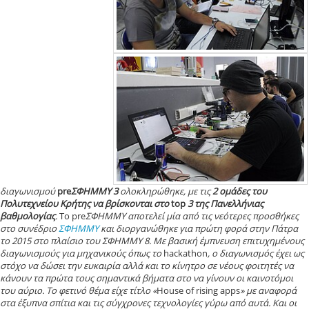
διαγωνισμού
pre
ΣΦΗΜΜΥ 3
ολοκληρώθηκε, με τις
2 ομάδες του
Πολυτεχνείου Κρήτης να βρίσκονται στο
top
3 της Πανελλήνιας
βαθμολογίας
.
To pre
ΣΦΗΜΜΥ αποτελεί μία από τις νεότερες προσθήκες
στο συνέδριο
ΣΦΗΜΜΥ
κ
αι διοργανώθηκε για πρώτη φορά στην Πάτρα
το 2015 στο πλαίσιο του ΣΦΗΜΜΥ 8. Με βασική έμπνευση επιτυχημένους
διαγωνισμούς για μηχανικούς όπως το
hackathon
, ο διαγωνισμός έχει ως
στόχο να δώσει την ευκαιρία αλλά και το κίνητρο σε νέους φοιτητές να
κάνουν τα πρώτα τους σημαντικά βήματα στο να γίνουν οι καινοτόμοι
του αύριο. Το φετινό θέμα είχε τίτλο «
House of rising apps
» με αναφορά
στα έξυπνα σπίτια και τις σύγχρονες τεχνολογίες γύρω από αυτά. Και οι