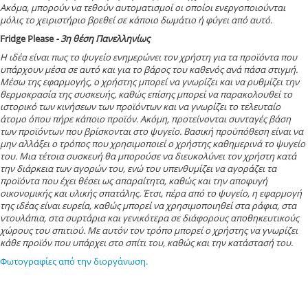
Ακόμα, μπορούν να τεθούν αυτοματισμοί οι οποίοι ενεργοποιούνται
μόλις το χειριστήριο βρεθεί σε κάποιο δωμάτιο ή φύγει από αυτό.
Fridge Please
- 3η θέση Πανελληνίως
Η ιδέα είναι πως το ψυγείο ενημερώνει τον χρήστη για τα προϊόντα που
υπάρχουν μέσα σε αυτό και για το βάρος του καθενός ανά πάσα στιγμή.
Μέσω της εφαρμογής, ο χρήστης μπορεί να γνωρίζει και να ρυθμίζει την
θερμοκρασία της συσκευής, καθώς επίσης μπορεί να παρακολουθεί το
ιστορικό των κινήσεων των προϊόντων και να γνωρίζει το τελευταίο
άτομο όπου πήρε κάποιο προϊόν. Ακόμη, προτείνονται συνταγές βάση
των προϊόντων που βρίσκονται στο ψυγείο. Βασική προϋπόθεση είναι να
μην αλλάξει ο τρόπος που χρησιμοποιεί ο χρήστης καθημερινά το ψυγείο
του. Μια τέτοια συσκευή θα μπορούσε να διευκολύνει τον χρήστη κατά
την διάρκεια των αγορών του, ενώ του υπενθυμίζει να αγοράζει τα
προϊόντα που έχει θέσει ως απαραίτητα, καθώς και την αποφυγή
οικονομικής και υλικής σπατάλης. Έτσι, πέρα από το ψυγείο, η εφαρμογή
της ιδέας είναι ευρεία, καθώς μπορεί να χρησιμοποιηθεί στα ράφια, στα
ντουλάπια, στα συρτάρια και γενικότερα σε διάφορους αποθηκευτικούς
χώρους του σπιτιού. Με αυτόν τον τρόπο μπορεί ο χρήστης να γνωρίζει
κάθε προϊόν που υπάρχει στο σπίτι του, καθώς και την κατάστασή του.
Φωτογραφίες από την διοργάνωση.