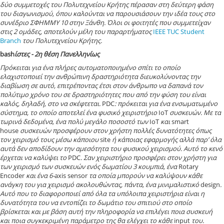
δύο συμμετοχές του Πολυτεχνείου Κρήτης πέρασαν στη δεύτερη φάση
του διαγωνισμού, όπου καλούνται να παρουσιάσουν την ιδέα τους στο
συνέδριο ΣΦΗΜΜΥ 10 στην Ξάνθη. Όλοι οι φοιτητές που συμμετείχαν
στις 2 ομάδες, αποτελούν μέλη του παραρτήματος
IEEE TUC Student
Branch
του Πολυτεχνείου Κρήτης.
bash
ίστες - 2η θέση Πανελληνίως
Πρόκειται για ένα πλήρες αυτοματοποιημένο σπίτι το οποίο
ελαχιστοποιεί την ανθρώπινη δραστηριότητα διευκολύνοντας την
διαβίωση σε αυτό, επιτρέποντας έτσι στον άνθρωπο να δαπανά τον
πολύτιμο χρόνο του σε δραστηριότητες που από την φύση του είναι
καλός, δηλαδή, στο να σκέφτεται.
PDC
: πρόκειται για ένα ενσωματωμένο
σύστημα, το οποίο αποτελεί ένα φυσικό χειριστήριο
IoT
συσκευών. Με τα
τωρινά δεδομένα, ένα πολύ μεγάλο ποσοστό των
IoT
και
smart
house
συσκευών προσφέρουν στον χρήστη πολλές δυνατότητες όπως
τον χειρισμό τους μέσω κάποιου
site
ή κάποιας εφαρμογής αλλά παρ’ όλα
αυτά δεν αποδίδουν την αμεσότητα του φυσικού χειρισμού. Αυτό το κενό
έρχεται να καλύψει το
PDC
. Σαν χειριστήριο προσφέρει στον χρήστη για
των χειρισμό των συσκευών ενός δωματίου 3 κουμπιά, ένα
Rotary
Encoder
και ένα 6-
axis sensor
τα οποία μπορούν να καλύψουν κάθε
ανάγκη του για χειρισμό ακολουθώντας, πάντα, ένα μινιμαλιστικό
design
.
Αυτό που το διαφοροποιεί από όλα τα υπόλοιπα χειριστήρια είναι η
δυνατότητα του να εντοπίζει το δωμάτιο του σπιτιού στο οποίο
βρίσκεται και με βάση αυτή την πληροφορία να επιλέγει ποια συσκευή
και ποια συγκεκριμένη παράμετρο της θα ελέγχει το κάθε
input
του.