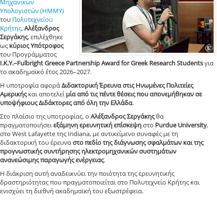
Μηχανικών
Υπολογιστών (ΗΜΜΥ)
του
Πολυτεχνείου
Κρήτης
,
Αλέξανδρος
Σεργάκης
, επιλέχθηκε
ως
κύριος Υπότροφος
του Προγράμματος
Ι.Κ.Υ.–Fulbright Greece Partnership Award for Greek Research Students
για
το ακαδημαϊκό έτος 2026–2027.
Η υποτροφία αφορά
Διδακτορική Έρευνα στις Ηνωμένες Πολιτείες
Αμερικής
και αποτελεί
μία από τις πέντε θέσεις που απονεμήθηκαν σε
υποψήφιους Διδάκτορες από όλη την Ελλάδα
.
Στο πλαίσιο της υποτροφίας, ο
Αλέξανδρος Σεργάκης
θα
πραγματοποιήσει
εξάμηνη ερευνητική επίσκεψη
στο
Purdue University
,
στο West Lafayette της Indiana, με αντικείμενο συναφές με τη
διδακτορική του έρευνα
στο πεδίο της διάγνωσης σφαλμάτων και της
προγνωστικής συντήρησης ηλεκτρομηχανικών συστημάτων
ανανεώσιμης παραγωγής ενέργειας
.
Η διάκριση αυτή αναδεικνύει την ποιότητα της ερευνητικής
δραστηριότητας που πραγματοποιείται στο Πολυτεχνείο Κρήτης και
ενισχύει τη διεθνή ακαδημαϊκή του εξωστρέφεια.