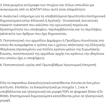
3. Επικυρωμένα αντίγραφα των πτυχίων και τίτλων σπουδών (με
αναγνώριση από το ΔΟΑΤΑΠ όπου αυτό είναι απαραίτητο)
4. Αναλυτικό υπόμνημα για τα υποβαλλόμενα πρωτότυπα επιστημονικά
δημοσιεύματα (στην Ελληνική ή Αγγλική) - Ουσιαστικά, ένα εκτενές
research statement που καλύπτει την ερευνητική πορεία και
δραστηριότητα του υποψηφίου, περιλαμβάνοντας και τις περιλήψεις
(abstracts) των άρθρων που έχει δημοσιεύσει.
5. Πιστοποιητικό του αρμοδίου Δημάρχου ή Προέδρου Κοινότητας στο
οποίο θα αναγράφεται ο τρόπος και ο χρόνος απόκτησης της Ελληνικής
Ιθαγένειας (προκειμένου για πολίτες κρατών-μελών της Ευρωπαϊκής
Ένωσης, πιστοποιητικό της αρμόδιας αρχής του κράτους την ιθαγένεια
του οποίου έχει ο υποψήφιος)
6. Πιστοποιητικό υγείας από Πρωτοβάθμια Υγειονομική Επιτροπή
Όλα τα παραπάνω δικαιολογητικά κατατίθενται έντυπα σε ένα μόνο
αντίτυπο. Επιπλέον, τα δικαιολογητικά με στοιχεία 1, 2 και 4
υποβάλλονται και ηλεκτρονικά (σε μορφή PDF) σε ψηφιακό δίσκο (CD-
ROM). Επιστημονικά δημοσιεύματα κατατίθενται μόνο σε ηλεκτρονική
μορφή.