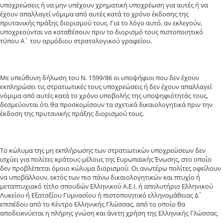
υποχρεώσεις ή να μην υπέχουν χρηματική υποχρέωση για αυτές ή να
έχουν απαλλαγεί νόμιμα από αυτές κατά το χρόνο έκδοσης της
πρυτανικής πράξης διορισμού τους. Για το λόγο αυτό, αν εκλεγούν,
υποχρεούνται να καταθέσουν πριν το διορισμό τους πιστοποιητικό
τύπου Α΄ του αρμόδιου στρατολογικού γραφείου.
Με υπεύθυνη δήλωση του Ν. 1599/86 οι υποψήφιοι που δεν έχουν
εκπληρώσει τις στρατιωτικές τους υποχρεώσεις ή δεν έχουν απαλλαγεί
νόμιμα από αυτές κατά το χρόνο υποβολής της υποψηφιότητάς τους,
δεσμεύονται ότι θα προσκομίσουν τα σχετικά δικαιολογητικά πριν την
έκδοση της πρυτανικής πράξης διορισμού τους.
Το κώλυμα της μη εκπλήρωσης των στρατιωτικών υποχρεώσεων δεν
ισχύει για πολίτες κράτους-μέλους της Ευρωπαϊκής Ένωσης, στο οποίο
δεν προβλέπεται όμοιο κώλυμα διορισμού. Οι ανωτέρω πολίτες οφείλουν
να υποβάλλουν, εκτός των πιο πάνω δικαιολογητικών και πτυχίο ή
μεταπτυχιακό τίτλο σπουδών Ελληνικού Α.Ε.Ι. ή απολυτήριο Ελληνικού
Λυκείου ή Εξαταξίου Γυμνασίου ή πιστοποιητικό ελληνομάθειας Δ΄
επιπέδου από το Κέντρο Ελληνικής Γλώσσας, από το οποίο θα
αποδεικνύεται η πλήρης γνώση και άνετη χρήση της Ελληνικής Γλώσσας.