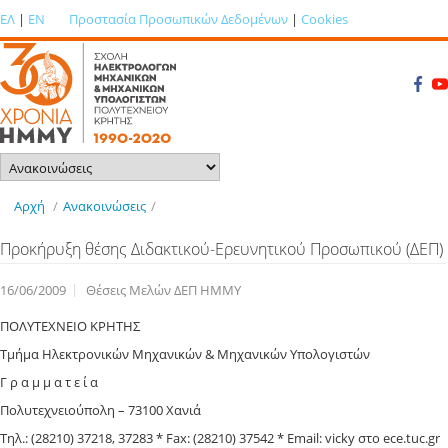
ΕΛ
|
EN
Προστασία Προσωπικών Δεδομένων
|
Cookies
Αρχή
/
Ανακοινώσεις
/
Προκήρυξη θέσης Διδακτικού-Ερευνητικού Προσωπικού (ΔΕΠ)
16/06/2009
Θέσεις Μελών ΔΕΠ ΗΜΜΥ
ΠΟΛΥΤΕΧΝΕΙΟ ΚΡΗΤΗΣ
Τμήμα Ηλεκτρονικών Μηχανικών & Μηχανικών Υπολογιστών
Γ ρ α μ μ α τ ε ί α
Πολυτεχνειούπολη – 73100 Χανιά
Τηλ.: (28210) 37218, 37283 * Fax: (28210) 37542 * Email: vicky στο ece.tuc.gr