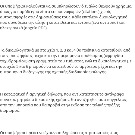
Οι υποψήφιοι καλούνται να συμπληρώσουν ό,τι άλλο θεωρούν χρήσιμο,
όπως για παράδειγμα λίστα ετεροαναφορών (citations) χωρίς
αυτοαναφορές στις δημοσιεύσεις τους. Κάθε επιπλέον δικαιολογητικό
που συνοδεύει την αίτηση κατατίθεται και έντυπα (ένα αντίτυπο) και
ηλεκτρονικά (αρχείο PDF).
Τα δικαιολογητικά με στοιχεία 1, 2, 3 και 4 θα πρέπει να κατατεθούν από
τους υποψηφίους μέχρι και την ημερομηνία προθεσμίας (σφραγίδα
ταχυδρομείου) στη γραμματεία του τμήματος, ενώ τα δικαιολογητικά με
στοιχεία 5 και 6 μπορούν να κατατεθούν το αργότερο μέχρι και την
ημερομηνία διεξαγωγής της σχετικής διαδικασίας εκλογής.
Η καταφατική ή αρνητική δήλωση, που αντικατέστησε το αντίγραφο
ποινικού μητρώου δικαστικής χρήσης, θα αναζητηθεί αυτεπαγγέλτως
από την υπηρεσία που θα προβεί στην έκδοση της τελικής πράξης
διορισμού.
Οι υποψήφιοι πρέπει να έχουν εκπληρώσει τις στρατιωτικές τους