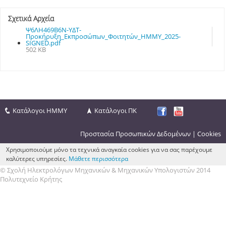
Σχετικά Αρχεία
Ψ6ΛΗ469Β6Ν-ΥΔΤ-
Προκήρυξη_Εκπροσώπων_Φοιτητών_HMMY_2025-
SIGNED.pdf
502 KB
Κατάλογοι ΗΜΜΥ
Κατάλογοι ΠΚ
Προστασία Προσωπικών Δεδομένων
|
Cookies
Χρησιμοποιούμε μόνο τα τεχνικά αναγκαία cookies για να σας παρέχουμε
καλύτερες υπηρεσίες.
Μάθετε περισσότερα
© Σχολή Ηλεκτρολόγων Μηχανικών & Μηχανικών Υπολογιστών 2014
Πολυτεχνείο Κρήτης