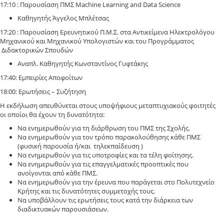
17:10 : Παρουσίαση ΠΜΣ Machine Learning and Data Science
Καθηγητής Άγγελος Μπλέτσας
17:20 : Παρουσίαση Ερευνητικού Π.Μ.Σ. στα Αντικείμενα Ηλεκτρολόγου
Μηχανικού και Μηχανικού Υπολογιστών και του Προγράμματος
Διδακτορικών Σπουδών
Αναπλ. Καθηγητής Κωνσταντίνος Γυφτάκης
17:40: Εμπειρίες Αποφοίτων
18:00: Ερωτήσεις – Συζήτηση
Η εκδήλωση απευθύνεται στους υποψήφιους μεταπτυχιακούς φοιτητές
οι οποίοι θα έχουν τη δυνατότητα:
Να ενημερωθούν για τη διάρθρωση του ΠΜΣ της Σχολής.
Να ενημερωθούν για τον τρόπο παρακολούθησης κάθε ΠΜΣ
(φυσική παρουσία ή/και τηλεκπαίδευση )
Να ενημερωθούν για τις υποτροφίες και τα τέλη φοίτησης.
Να ενημερωθούν για τις επαγγελματικές προοπτικές που
ανοίγονται από κάθε ΠΜΣ.
Να ενημερωθούν για την έρευνα που παράγεται στο Πολυτεχνείο
Κρήτης και τις δυνατότητες συμμετοχής τους.
Να υποβάλλουν τις ερωτήσεις τους κατά την διάρκεια των
διαδικτυακών παρουσιάσεων.