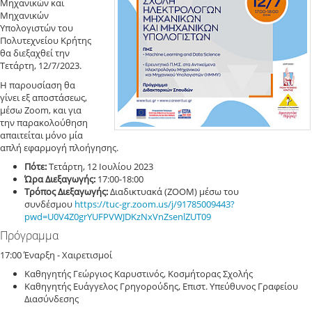
Μηχανικών και
Μηχανικών
Υπολογιστών του
Πολυτεχνείου Κρήτης
θα διεξαχθεί την
Τετάρτη, 12/7/2023.
Η παρουσίαση θα
γίνει εξ αποστάσεως,
μέσω Zoom, και για
την παρακολούθηση
απαιτείται μόνο μία
απλή εφαρμογή πλοήγησης.
Πότε:
Τετάρτη, 12 Ιουλίου 2023
Ώρα Διεξαγωγής:
17:00-18:00
Τρόπος Διεξαγωγής:
Διαδικτυακά (ΖΟΟΜ) μέσω του
συνδέσμου
https://tuc-gr.zoom.us/j/91785009443?
pwd=U0V4Z0grYUFPVWJDKzNxVnZsenlZUT09
Πρόγραμμα
17:00 Έναρξη - Χαιρετισμοί
Καθηγητής Γεώργιος Καρυστινός, Κοσμήτορας Σχολής
Καθηγητής Ευάγγελος Γρηγορούδης, Επιστ. Υπεύθυνος Γραφείου
Διασύνδεσης