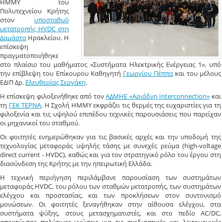
ΗΜΜΥ του
Πολυτεχνείου Κρήτης
στον
υποσταθμό
μετατροπής HVDC στη
Δαμάστα
Ηρακλείου. Η
επίσκεψη
πραγματοποιήθηκε
στο πλαίσιο του μαθήματος «Συστήματα Ηλεκτρικής Ενέργειας 1», υπό
την επίβλεψη του Επίκουρου Καθηγητή
Γεωργίου Πέππα
και του μέλους
ΕΔΙΠ Δρ.
Ελευθερίας Σεργάκη
.
Η επίσκεψη φιλοξενήθηκε από τον
ΑΔΜΗΕ «Αριάδνη
Interconnection
»
και
τη
ΓΕΚ ΤΕΡΝΑ
. Η Σχολή ΗΜΜΥ εκφράζει τις θερμές της ευχαριστίες για τη
φιλοξενία και τις υψηλού επιπέδου τεχνικές παρουσιάσεις που παρείχαν
οι μηχανικοί του σταθμού.
Οι φοιτητές ενημερώθηκαν για τις βασικές αρχές και την υποδομή της
τεχνολογίας μεταφοράς υψηλής τάσης με συνεχές ρεύμα (high-voltage
direct current - HVDC), καθώς και για τον στρατηγικό ρόλο του έργου στη
διασύνδεση της Κρήτης με την ηπειρωτική Ελλάδα.
Η τεχνική περιήγηση περιλάμβανε παρουσίαση των συστημάτων
μεταφοράς HVDC, του ρόλου των σταθμών μετατροπής, των συστημάτων
ελέγχου και προστασίας, και των προκλήσεων στον συντονισμό
μονώσεων. Οι φοιτητές ξεναγήθηκαν στην αίθουσα ελέγχου, στα
συστήματα ψύξης, στους μετασχηματιστές, και στο πεδίο AC/DC,