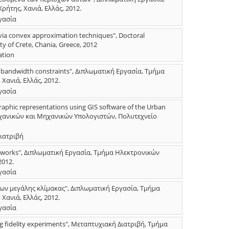
ήτης, Χανιά, Ελλάς, 2012.
γασία
s via convex approximation techniques", Doctoral
ty of Crete, Chania, Greece, 2012
ation
r bandwidth constraints", Διπλωματική Εργασία, Τμήμα
ανιά, Ελλάς, 2012.
γασία
raphic representations using GIS software of the Urban
χανικών και Μηχανικών Υπολογιστών, Πολυτεχνείο
ιατριβή
networks", Διπλωματική Εργασία, Τμήμα Ηλεκτρονικών
2012.
γασία
ν μεγάλης κλίμακας", Διπλωματική Εργασία, Τμήμα
ανιά, Ελλάς, 2012.
γασία
ng fidelity experiments", Μεταπτυχιακή Διατριβή, Τμήμα