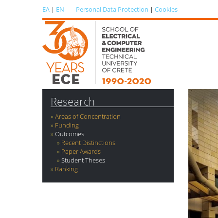
ΕΛ
|
EN
Personal Data Protection
|
Cookies
Research
Areas of Concentration
Funding
Outcomes
Recent Distinctions
Paper Awards
Student Theses
Ranking