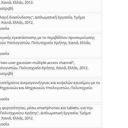
ανιά, Ελλάς, 2012.
ιατριβή
λαγή διασύνδεσης", Διπλωματική Εργασία, Τμήμα
ανιά, Ελλάς, 2012.
γασία
λογικής εγκατάστασης με το περιβάλλον προσομοίωσης
ών Υπολογιστών, Πολυτεχνείο Κρήτης, Χανιά, Ελλάς,
γασία
wo-user gaussian multiple access channel",
γιστών, Πολυτεχνείο Κρήτης, Χανιά, Ελλάς, 2012.
ιατριβή
στήματος ανεμογεννήτριας και κυψελών καυσίμου με το
 Μηχανικών και Μηχανικών Υπολογιστών, Πολυτεχνείο
γασία
ορητότητας, μέσω smartphones και tablets, για την
 Πολυτεχνείου Κρήτης", Διπλωματική Εργασία, Τμήμα
ανιά, Ελλάς, 2012.
γασία