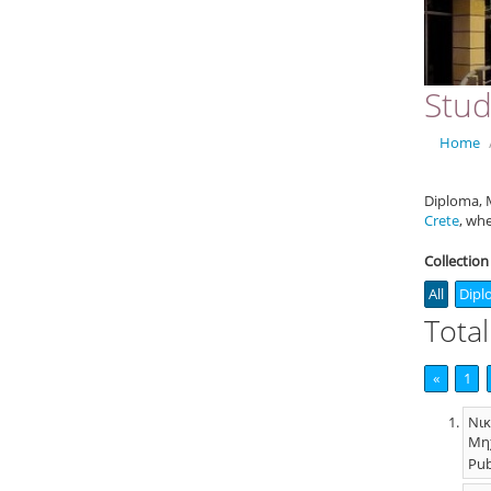
Stud
Home
Diploma, M
Crete
, wh
Collection
All
Dipl
Total
«
1
Νικ
Μηχ
Pub