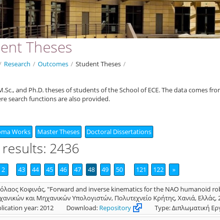
ent Theses
/
Research
/
Outcomes
/
Student Theses
/
.Sc., and Ph.D. theses of students of the School of ECE. The data comes fr
ere search functions are also provided.
oma Works
Master Theses
Doctoral Dissertations
 results: 2436
2
43
44
45
46
47
48
49
50
121
122
»
όλαος Κοφινάς, "Forward and inverse kinematics for the NAO humanoid r
ανικών και Μηχανικών Υπολογιστών, Πολυτεχνείο Κρήτης, Χανιά, Ελλάς, 
lication year: 2012
Download:
Repository
Type: Διπλωματική Ερ