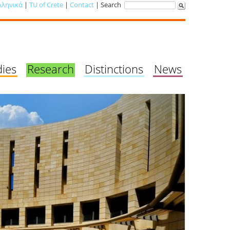
λληνικά
|
TU of Crete
|
Contact
| Search
dies
Research
Distinctions
News