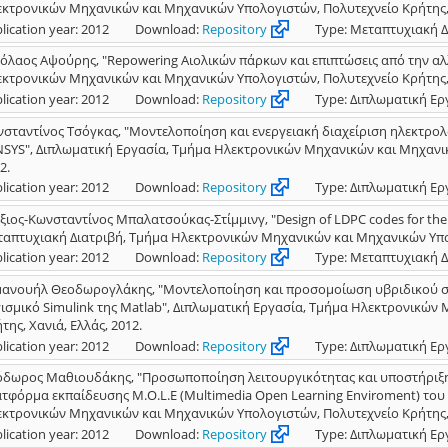
κτρονικών Μηχανικών και Μηχανικών Υπολογιστών, Πολυτεχνείο Κρήτης, Χ
lication year: 2012
Download:
Repository
Type: Μεταπτυχιακή Δ
όλαος Αψούρης, "Repowering Αιολικών πάρκων και επιπτώσεις από την αλ
κτρονικών Μηχανικών και Μηχανικών Υπολογιστών, Πολυτεχνείο Κρήτης, Χ
lication year: 2012
Download:
Repository
Type: Διπλωματική Ερ
σταντίνος Τσόγκας, "Μοντελοποίηση και ενεργειακή διαχείριση ηλεκτρο
SYS", Διπλωματική Εργασία, Τμήμα Ηλεκτρονικών Μηχανικών και Μηχανικ
2.
lication year: 2012
Download:
Repository
Type: Διπλωματική Ερ
ξιος-Κωνσταντίνος Μπαλατσούκας-Στίμμινγ, "Design of LDPC codes for the t
απτυχιακή Διατριβή, Τμήμα Ηλεκτρονικών Μηχανικών και Μηχανικών Υπολο
lication year: 2012
Download:
Repository
Type: Μεταπτυχιακή Δ
ανουήλ Θεοδωρογλάκης, "Μοντελοποίηση και προσομοίωση υβριδικού συ
ισμικό Simulink της Matlab", Διπλωματική Εργασία, Τμήμα Ηλεκτρονικών
της, Χανιά, Ελλάς, 2012.
lication year: 2012
Download:
Repository
Type: Διπλωματική Ερ
δωρος Μαθιουδάκης, "Προσωποποίηση λειτουργικότητας και υποστήριξη φ
τφόρμα εκπαίδευσης M.O.L.E (Multimedia Open Learning Enviroment) του
κτρονικών Μηχανικών και Μηχανικών Υπολογιστών, Πολυτεχνείο Κρήτης, Χ
lication year: 2012
Download:
Repository
Type: Διπλωματική Ερ