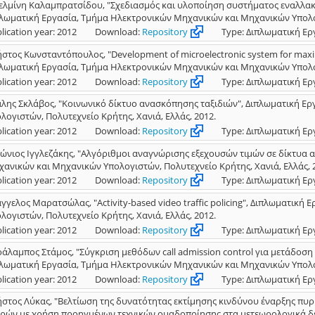
ελμίνη Καλαμπρατσίδου, "Σχεδιασμός και υλοποίηση συστήματος εναλλακτ
λωματική Εργασία, Τμήμα Ηλεκτρονικών Μηχανικών και Μηχανικών Υπολογι
lication year: 2012
Download:
Repository
Type: Διπλωματική Ερ
στος Κωνσταντόπουλος, "Development of microelectronic system for maximiz
λωματική Εργασία, Τμήμα Ηλεκτρονικών Μηχανικών και Μηχανικών Υπολογι
lication year: 2012
Download:
Repository
Type: Διπλωματική Ερ
λης Σκλάβος, "Κοινωνικό δίκτυο ανασκόπησης ταξιδιών", Διπλωματική Ε
λογιστών, Πολυτεχνείο Κρήτης, Χανιά, Ελλάς, 2012.
lication year: 2012
Download:
Repository
Type: Διπλωματική Ερ
ώνιος Ιγγλεζάκης, "Αλγόριθμοι αναγνώρισης εξεχουσών τιμών σε δίκτυα 
ανικών και Μηχανικών Υπολογιστών, Πολυτεχνείο Κρήτης, Χανιά, Ελλάς, 
lication year: 2012
Download:
Repository
Type: Διπλωματική Ερ
γγελος Μαρατσώλας, "Activity-based video traffic policing", Διπλωματι
λογιστών, Πολυτεχνείο Κρήτης, Χανιά, Ελλάς, 2012.
lication year: 2012
Download:
Repository
Type: Διπλωματική Ερ
άλαμπος Στάμος, "Σύγκριση μεθόδων call admission control για μετάδοση
λωματική Εργασία, Τμήμα Ηλεκτρονικών Μηχανικών και Μηχανικών Υπολογι
lication year: 2012
Download:
Repository
Type: Διπλωματική Ερ
στος Λύκας, "Βελτίωση της δυνατότητας εκτίμησης κινδύνου έναρξης πυρ
ρών με χρήση προηγμένων τεχνικών ομαδοποίησης στα μετεωρολογικά δε