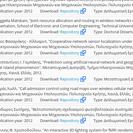
μα Ηλεκτρονικών Μηχανικών και Μηχανικών Υπολογιστών, Πολυτεχνείο Κρ
lication year: 2012
Download:
Repository
Type: Διπλωματική Ερ
ggelia Matskani, "Joint resource allocation and routing in wireless network
sertation, School of Electronic and Computer Engineering, Technical Universi
lication year: 2012
Download:
Repository
Type: Doctoral Dissert
ος Φασαράκης - Χίλλιαρντ, "Cooperative network sensor localization unde
κτρονικών Μηχανικών και Μηχανικών Υπολογιστών, Πολυτεχνείο Κρήτης, Χ
lication year: 2012
Download:
Repository
Type: Διπλωματική Ερ
σταντίνος Ι. Γομπάκης, "Prediction using artificial neural network and geog
t Island phenomenon", Μεταπτυχιακή Διατριβή, Τμήμα Ηλεκτρονικών Μη
της, Χανιά, Ελλάς, 2012.
lication year: 2012
Download:
Repository
Type: Μεταπτυχιακή Δ
άς Χωλλ, "Call admission control using road maps over wireless cellular 
ανικών και Μηχανικών Υπολογιστών, Πολυτεχνείο Κρήτης, Χανιά, Ελλάς, 
lication year: 2012
Download:
Repository
Type: Διπλωματική Ερ
δωρος Σωτήρης, "Βελτιστοποίηση σχεδιασμού φωτοβολταϊκών συστημάτω
κτρονικών Μηχανικών και Μηχανικών Υπολογιστών, Πολυτεχνείο Κρήτης, Χ
lication year: 2012
Download:
Repository
Type: Διπλωματική Ερ
ννης Φ. Χριστοδούλου, "An interactive 3D lighting system for fMRI renderi