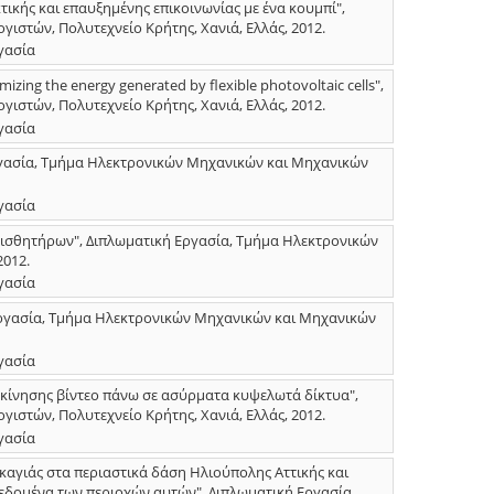
ικής και επαυξημένης επικοινωνίας με ένα κουμπί",
στών, Πολυτεχνείο Κρήτης, Χανιά, Ελλάς, 2012.
γασία
ing the energy generated by flexible photovoltaic cells",
στών, Πολυτεχνείο Κρήτης, Χανιά, Ελλάς, 2012.
γασία
ργασία, Τμήμα Ηλεκτρονικών Μηχανικών και Μηχανικών
γασία
αισθητήρων", Διπλωματική Εργασία, Τμήμα Ηλεκτρονικών
2012.
γασία
κή Εργασία, Τμήμα Ηλεκτρονικών Μηχανικών και Μηχανικών
γασία
 κίνησης βίντεο πάνω σε ασύρματα κυψελωτά δίκτυα",
στών, Πολυτεχνείο Κρήτης, Χανιά, Ελλάς, 2012.
γασία
καγιάς στα περιαστικά δάση Ηλιούπολης Αττικής και
δομένα των περιοχών αυτών", Διπλωματική Εργασία,