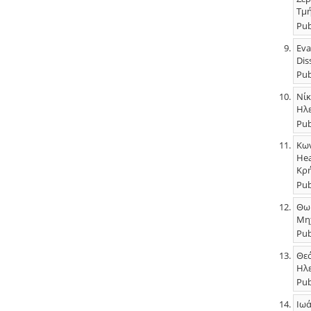
Τμή
Pub
Eva
Dis
Pub
Νίκ
Ηλε
Pub
Κων
Hea
Κρή
Pub
Θωμ
Μηχ
Pub
Θεό
Ηλε
Pub
Ιωά