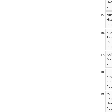
Ηλε
Pub
Νικ
Ηλε
Pub
Κων
TRN
201
Pub
Αλέ
Μετ
Pub
Εμμ
λογ
Κρή
Pub
Θεό
πλα
Ηλε
Pub