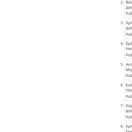
Βιλ
Διπ
Pub
Χρή
Διπ
Pub
Σμά
Υπο
Pub
Αντ
Μηχ
Pub
Ευά
Υπο
Pub
Χαρ
Διπ
Pub
Χρή
Σερ