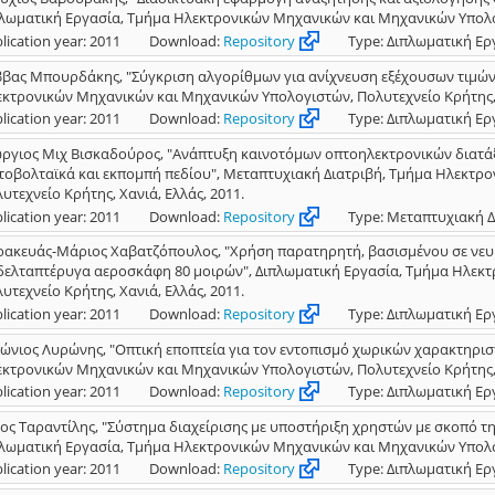
λωματική Εργασία, Τμήμα Ηλεκτρονικών Μηχανικών και Μηχανικών Υπολογι
lication year: 2011
Download:
Repository
Type: Διπλωματική Ερ
βας Μπουρδάκης, "Σύγκριση αλγορίθμων για ανίχνευση εξέχουσων τιμών 
κτρονικών Μηχανικών και Μηχανικών Υπολογιστών, Πολυτεχνείο Κρήτης, Χ
lication year: 2011
Download:
Repository
Type: Διπλωματική Ερ
ργιος Μιχ Βισκαδούρος, "Ανάπτυξη καινοτόμων οπτοηλεκτρονικών διατ
οβολταϊκά και εκπομπή πεδίου", Μεταπτυχιακή Διατριβή, Τμήμα Ηλεκτρ
υτεχνείο Κρήτης, Χανιά, Ελλάς, 2011.
lication year: 2011
Download:
Repository
Type: Μεταπτυχιακή Δ
ακευάς-Μάριος Χαβατζόπουλος, "Χρήση παρατηρητή, βασισμένου σε νευρ
δελταπτέρυγα αεροσκάφη 80 μοιρών", Διπλωματική Εργασία, Τμήμα Ηλεκ
υτεχνείο Κρήτης, Χανιά, Ελλάς, 2011.
lication year: 2011
Download:
Repository
Type: Διπλωματική Ερ
ώνιος Λυρώνης, "Οπτική εποπτεία για τον εντοπισμό χωρικών χαρακτηρισ
κτρονικών Μηχανικών και Μηχανικών Υπολογιστών, Πολυτεχνείο Κρήτης, Χ
lication year: 2011
Download:
Repository
Type: Διπλωματική Ερ
ος Ταραντίλης, "Σύστημα διαχείρισης με υποστήριξη χρηστών με σκοπό τ
λωματική Εργασία, Τμήμα Ηλεκτρονικών Μηχανικών και Μηχανικών Υπολογι
lication year: 2011
Download:
Repository
Type: Διπλωματική Ερ