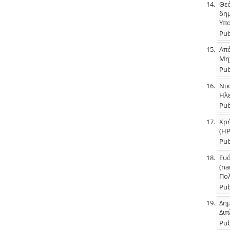
Θεό
δημ
Υπο
Pub
Από
Μηχ
Pub
Νικ
Ηλε
Pub
Χρή
(HP
Pub
Ευά
(na
Πολ
Pub
Δημ
Διπ
Pub