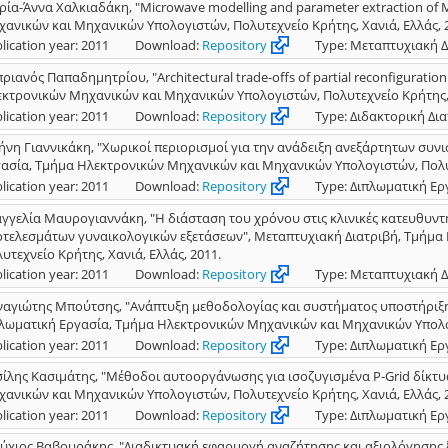
ία-Άννα Χαλκιαδάκη, "Microwave modelling and parameter extraction of
ανικών και Μηχανικών Υπολογιστών, Πολυτεχνείο Κρήτης, Χανιά, Ελλάς, 
lication year: 2011
Download:
Repository
Type: Μεταπτυχιακή Δ
ριανός Παπαδημητρίου, "Architectural trade-offs of partial reconfiguratio
κτρονικών Μηχανικών και Μηχανικών Υπολογιστών, Πολυτεχνείο Κρήτης, Χ
lication year: 2011
Download:
Repository
Type: Διδακτορική Δι
ήνη Γιαννικάκη, "Χωρικοί περιορισμοί για την ανάδειξη ανεξάρτητων σ
ασία, Τμήμα Ηλεκτρονικών Μηχανικών και Μηχανικών Υπολογιστών, Πολυτε
lication year: 2011
Download:
Repository
Type: Διπλωματική Ερ
γγελία Μαυρογιαννάκη, "Η διάσταση του χρόνου στις κλινικές κατευθυντή
τελεσμάτων γυναικολογικών εξετάσεων", Μεταπτυχιακή Διατριβή, Τμήμα
υτεχνείο Κρήτης, Χανιά, Ελλάς, 2011.
lication year: 2011
Download:
Repository
Type: Μεταπτυχιακή Δ
αγιώτης Μπούτσης, "Ανάπτυξη μεθοδολογίας και συστήματος υποστήριξη
λωματική Εργασία, Τμήμα Ηλεκτρονικών Μηχανικών και Μηχανικών Υπολογι
lication year: 2011
Download:
Repository
Type: Διπλωματική Ερ
ίλης Κασιμάτης, "Μέθοδοι αυτοοργάνωσης για ισοζυγισμένα P-Grid δίκτυ
ανικών και Μηχανικών Υπολογιστών, Πολυτεχνείο Κρήτης, Χανιά, Ελλάς, 
lication year: 2011
Download:
Repository
Type: Διπλωματική Ερ
ύχιος Βαβουράκης, "Διαδικτυακή εφαρμογή αναζήτησης και αξιολόγησης ξ