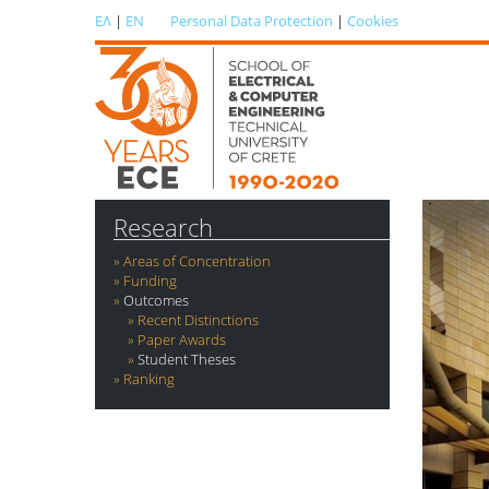
ΕΛ
|
EN
Personal Data Protection
|
Cookies
Research
Areas of Concentration
Funding
Outcomes
Recent Distinctions
Paper Awards
Student Theses
Ranking