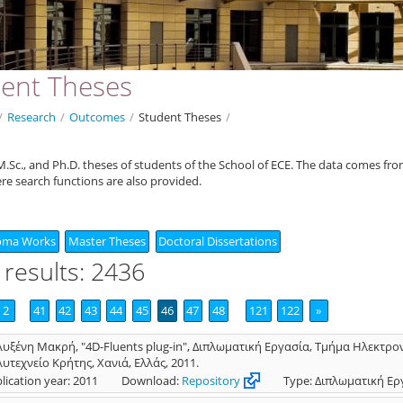
ent Theses
/
Research
/
Outcomes
/
Student Theses
/
.Sc., and Ph.D. theses of students of the School of ECE. The data comes fr
ere search functions are also provided.
oma Works
Master Theses
Doctoral Dissertations
 results: 2436
2
41
42
43
44
45
46
47
48
121
122
»
υξένη Μακρή, "4D-Fluents plug-in", Διπλωματική Εργασία, Τμήμα Ηλεκτ
υτεχνείο Κρήτης, Χανιά, Ελλάς, 2011.
lication year: 2011
Download:
Repository
Type: Διπλωματική Ερ