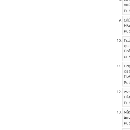
Διπ
Pub
Σάβ
Ηλε
Pub
Γεώ
φωτ
Πολ
Pub
Παρ
σε 
Πολ
Pub
Αντ
Ηλε
Pub
Νίκ
Διπ
Pub