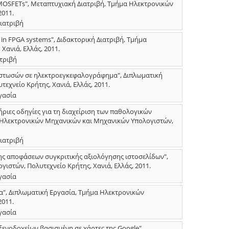
 MOSFETs", Μεταπτυχιακή Διατριβή, Τμήμα Ηλεκτρονικών
2011.
ιατριβή
n in FPGA systems", Διδακτορική Διατριβή, Τμήμα
ανιά, Ελλάς, 2011.
ατριβή
υνιστωσών σε ηλεκτροεγκεφαλογράφημα", Διπλωματική
χνείο Κρήτης, Χανιά, Ελλάς, 2011.
γασία
ριες οδηγίες για τη διαχείριση των παθολογικών
 Ηλεκτρονικών Μηχανικών και Μηχανικών Υπολογιστών,
ιατριβή
ς αποφάσεων συγκριτικής αξιολόγησης ιστοσελίδων",
στών, Πολυτεχνείο Κρήτης, Χανιά, Ελλάς, 2011.
γασία
α", Διπλωματική Εργασία, Τμήμα Ηλεκτρονικών
2011.
γασία
ενοδοχείων βασισμένη σε χάρτες της Google",