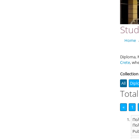
Stud
Home
Diploma, M
Crete
, wh
Collection
All
Dipl
Total
«
1
Πολ
Πολ
Pub