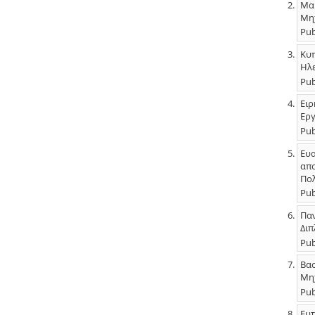
Μαρ
Μηχ
Pub
Κυπ
Ηλε
Pub
Ειρ
Εργ
Pub
Ευα
απο
Πολ
Pub
Παν
Διπ
Pub
Βασ
Μηχ
Pub
Ευτ