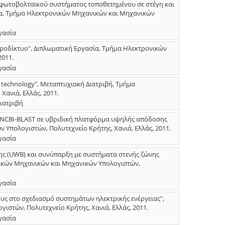
 φωτοβολταϊκού συστήματος τοποθετημένου σε στέγη και
ία, Τμήμα Ηλεκτρονικών Μηχανικών και Μηχανικών
γασία
κροδίκτυο", Διπλωματική Εργασία, Τμήμα Ηλεκτρονικών
2011.
γασία
 technology", Μεταπτυχιακή Διατριβή, Τμήμα
ανιά, Ελλάς, 2011.
ιατριβή
ς NCBI-BLAST σε υβριδική πλατφόρμα υψηλής απόδοσης
 Υπολογιστών, Πολυτεχνείο Κρήτης, Χανιά, Ελλάς, 2011.
γασία
ης (UWB) και συνύπαρξη με συστήματα στενής ζώνης
νικών Μηχανικών και Μηχανικών Υπολογιστών,
γασία
ς στο σχεδιασμό συστημάτων ηλεκτρικής ενέργειας",
στών, Πολυτεχνείο Κρήτης, Χανιά, Ελλάς, 2011.
γασία