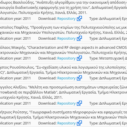
δωρος Βασιλούδης, "Ανάπτυξη αλγορίθμου για την οικονομική απόδοση
ιουργία διαδικτυακής εφαρμογής για τη χρήση του", Διπλωματική Εργασ
λογιστών, Πολυτεχνείο Κρήτης, Χανιά, Ελλάς, 2011.
lication year: 2011
Download:
Repository
Type: Διπλωματική Ερ
στολος Παφίλης, "Προσέγγιση των κτιρίων της Πολυτεχνειούπολης ως μι
ανικών και Μηχανικών Υπολογιστών, Πολυτεχνείο Κρήτης, Χανιά, Ελλάς, 
lication year: 2011
Download:
Repository
Type: Διπλωματική Ερ
όλαος Μακρής, "Characterization and RF design aspects in advanced CMOS
κτρονικών Μηχανικών και Μηχανικών Υπολογιστών, Πολυτεχνείο Κρήτης, Χ
lication year: 2011
Download:
Repository
Type: Μεταπτυχιακή Δ
στος Ρουσόπουλος, "Συ-σχεδίαση υλικού και λογισμικού της υλοποίηση
C)", Διπλωματική Εργασία, Τμήμα Ηλεκτρονικών Μηχανικών και Μηχανικών
lication year: 2011
Download:
Repository
Type: Διπλωματική Ερ
γγελος Αλεξίου, "Μελέτη και προσομοίωση συστημάτων υπερευρείας ζών
rrowband) σε περιβάλλον Matlab", Διπλωματική Εργασία, Τμήμα Ηλεκτρο
υτεχνείο Κρήτης, Χανιά, Ελλάς, 2011.
lication year: 2011
Download:
Repository
Type: Διπλωματική Ερ
ήτριος Ρούτσης, "Γεωγραφικά συστήματα πληροφοριών και εφαρμογές του
λωματική Εργασία, Τμήμα Ηλεκτρονικών Μηχανικών και Μηχανικών Υπολογι
lication year: 2011
Download:
Repository
Type: Διπλωματική Ερ