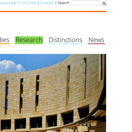
λληνικά
|
TU of Crete
|
Contact
| Search
dies
Research
Distinctions
News