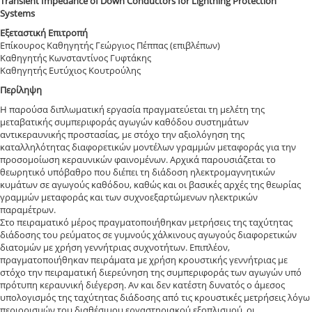
Transient Impedance of Down Conductors for Lightning Protection
Systems
Εξεταστική Επιτροπή
Επίκουρος Καθηγητής Γεώργιος Πέππας (επιβλέπων)
Καθηγητής Κωνσταντίνος Γυφτάκης
Καθηγητής Ευτύχιος Κουτρούλης
Περίληψη
Η παρούσα διπλωματική εργασία πραγματεύεται τη μελέτη της
μεταβατικής συμπεριφοράς αγωγών καθόδου συστημάτων
αντικεραυνικής προστασίας, με στόχο την αξιολόγηση της
καταλληλότητας διαφορετικών μοντέλων γραμμών μεταφοράς για την
προσομοίωση κεραυνικών φαινομένων. Αρχικά παρουσιάζεται το
θεωρητικό υπόβαθρο που διέπει τη διάδοση ηλεκτρομαγνητικών
κυμάτων σε αγωγούς καθόδου, καθώς και οι βασικές αρχές της θεωρίας
γραμμών μεταφοράς και των συχνοεξαρτώμενων ηλεκτρικών
παραμέτρων.
Στο πειραματικό μέρος πραγματοποιήθηκαν μετρήσεις της ταχύτητας
διάδοσης του ρεύματος σε γυμνούς χάλκινους αγωγούς διαφορετικών
διατομών με χρήση γεννήτριας συχνοτήτων. Επιπλέον,
πραγματοποιήθηκαν πειράματα με χρήση κρουστικής γεννήτριας με
στόχο την πειραματική διερεύνηση της συμπεριφοράς των αγωγών υπό
πρότυπη κεραυνική διέγερση. Αν και δεν κατέστη δυνατός ο άμεσος
υπολογισμός της ταχύτητας διάδοσης από τις κρουστικές μετρήσεις λόγω
περιορισμών του διαθέσιμου εργαστηριακού εξοπλισμού, οι