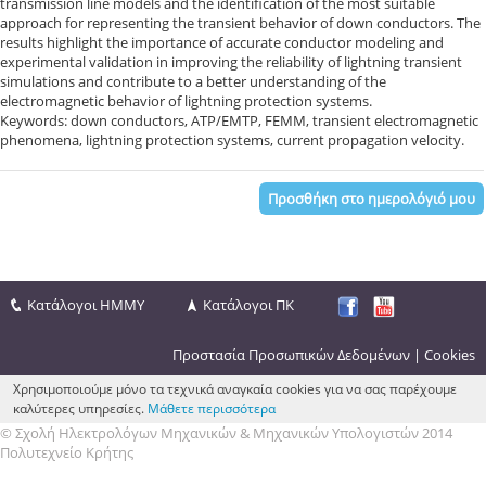
transmission line models and the identification of the most suitable
approach for representing the transient behavior of down conductors. The
results highlight the importance of accurate conductor modeling and
experimental validation in improving the reliability of lightning transient
simulations and contribute to a better understanding of the
electromagnetic behavior of lightning protection systems.
Keywords: down conductors, ATP/EMTP, FEMM, transient electromagnetic
phenomena, lightning protection systems, current propagation velocity.
Προσθήκη στο ημερολόγιό μου
Κατάλογοι ΗΜΜΥ
Κατάλογοι ΠΚ
Προστασία Προσωπικών Δεδομένων
|
Cookies
Χρησιμοποιούμε μόνο τα τεχνικά αναγκαία cookies για να σας παρέχουμε
καλύτερες υπηρεσίες.
Μάθετε περισσότερα
© Σχολή Ηλεκτρολόγων Μηχανικών & Μηχανικών Υπολογιστών 2014
Πολυτεχνείο Κρήτης