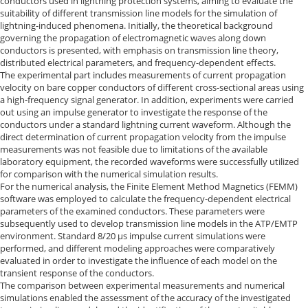
conductors used in lightning protection systems, aiming to evaluate the
suitability of different transmission line models for the simulation of
lightning-induced phenomena. Initially, the theoretical background
governing the propagation of electromagnetic waves along down
conductors is presented, with emphasis on transmission line theory,
distributed electrical parameters, and frequency-dependent effects.
The experimental part includes measurements of current propagation
velocity on bare copper conductors of different cross-sectional areas using
a high-frequency signal generator. In addition, experiments were carried
out using an impulse generator to investigate the response of the
conductors under a standard lightning current waveform. Although the
direct determination of current propagation velocity from the impulse
measurements was not feasible due to limitations of the available
laboratory equipment, the recorded waveforms were successfully utilized
for comparison with the numerical simulation results.
For the numerical analysis, the Finite Element Method Magnetics (FEMM)
software was employed to calculate the frequency-dependent electrical
parameters of the examined conductors. These parameters were
subsequently used to develop transmission line models in the ATP/EMTP
environment. Standard 8/20 μs impulse current simulations were
performed, and different modeling approaches were comparatively
evaluated in order to investigate the influence of each model on the
transient response of the conductors.
The comparison between experimental measurements and numerical
simulations enabled the assessment of the accuracy of the investigated