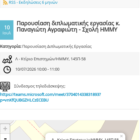
RSS - Εκδηλώσεις 6 μηνών
Παρουσίαση διπλωματικής εργασίας κ.
10
Παναγιώτη Αγραφιώτη - Σχολή ΗΜΜΥ
Ιουλ
Κατηγορία:
Παρουσίαση Διπλωματικής Εργασίας
Λ - Κτίριο Επιστημών/ΗΜΜΥ, 145Π-58
10/07/2026 10:00 - 11:00
Σύνδεσμος τηλεδιάσκεψης:
https://teams.microsoft.com/meet/370401433831893?
p=vnKfQUBGZHLCzECEBU
+
×
-
Λ - Κτίριο Επιστημών/ΗΜΜΥ, 145Π-58