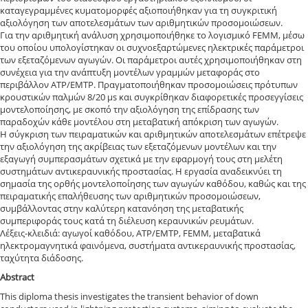
καταγεγραμμένες κυματομορφές αξιοποιήθηκαν για τη συγκριτική
αξιολόγηση των αποτελεσμάτων των αριθμητικών προσομοιώσεων.
Για την αριθμητική ανάλυση χρησιμοποιήθηκε το λογισμικό FEMM, μέσω
του οποίου υπολογίστηκαν οι συχνοεξαρτώμενες ηλεκτρικές παράμετροι
των εξεταζόμενων αγωγών. Οι παράμετροι αυτές χρησιμοποιήθηκαν στη
συνέχεια για την ανάπτυξη μοντέλων γραμμών μεταφοράς στο
περιβάλλον ATP/EMTP. Πραγματοποιήθηκαν προσομοιώσεις πρότυπων
κρουστικών παλμών 8/20 μs και συγκρίθηκαν διαφορετικές προσεγγίσεις
μοντελοποίησης, με σκοπό την αξιολόγηση της επίδρασης των
παραδοχών κάθε μοντέλου στη μεταβατική απόκριση των αγωγών.
Η σύγκριση των πειραματικών και αριθμητικών αποτελεσμάτων επέτρεψε
την αξιολόγηση της ακρίβειας των εξεταζόμενων μοντέλων και την
εξαγωγή συμπερασμάτων σχετικά με την εφαρμογή τους στη μελέτη
συστημάτων αντικεραυνικής προστασίας. Η εργασία αναδεικνύει τη
σημασία της ορθής μοντελοποίησης των αγωγών καθόδου, καθώς και της
πειραματικής επαλήθευσης των αριθμητικών προσομοιώσεων,
συμβάλλοντας στην καλύτερη κατανόηση της μεταβατικής
συμπεριφοράς τους κατά τη διέλευση κεραυνικών ρευμάτων.
Λέξεις-κλειδιά: αγωγοί καθόδου, ATP/EMTP, FEMM, μεταβατικά
ηλεκτρομαγνητικά φαινόμενα, συστήματα αντικεραυνικής προστασίας,
ταχύτητα διάδοσης.
Abstract
This diploma thesis investigates the transient behavior of down