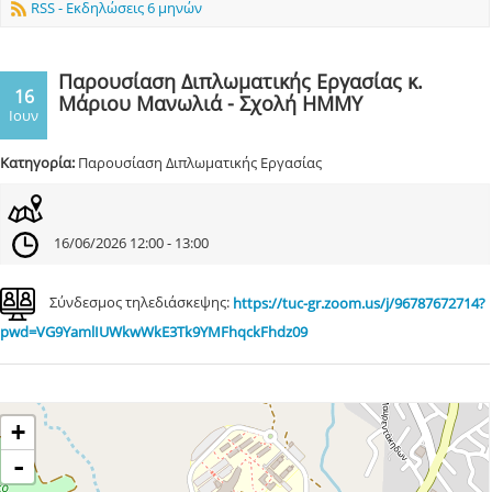
RSS - Εκδηλώσεις 6 μηνών
Παρουσίαση Διπλωματικής Εργασίας κ.
16
Μάριου Μανωλιά - Σχολή ΗΜΜΥ
Ιουν
Κατηγορία:
Παρουσίαση Διπλωματικής Εργασίας
16/06/2026 12:00 - 13:00
Σύνδεσμος τηλεδιάσκεψης:
https://tuc-gr.zoom.us/j/96787672714?
pwd=VG9YamlIUWkwWkE3Tk9YMFhqckFhdz09
+
-