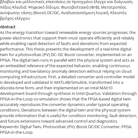
βλαβών και μελλοντικές επεκτάσεις σε προηγμένο έλεγχο και διάγνωση.
Λέξεις-Κλειδιά: Ψηφιακό δίδυμο, Φωτοβολταϊκά (Φ/Β), Μετατροπέας
ανύψωσης τάσης (Boost) DC/DC, Αναδιατασσόμενη λογική, Κλειστός
βρόχος ελέγχου
Abstract
As the energy transition toward renewable energy sources progresses, the
power electronics that support them must operate efficiently and reliably
while enabling rapid detection of faults and deviations from expected
performance. This thesis presents the development of a real-time digital
twin for a photovoltaic (PV) DC–DC Boost converter, implemented on an
FPGA. The digital twin runs in parallel with the physical system and acts as
an embedded reference of the expected behavior, enabling continuous
monitoring and low-latency anomaly detection without relying on cloud
computing infrastructure. First, a detailed converter-and-controller model
is developed and validated in MATLAB/Simulink, transformed into a
discrete-time form, and then implemented on an Intel MAX10
development board through synthesis in Intel Quartus. Validation through
FPGA-in-the-Loop co-simulation shows that the FPGA-based digital twin
accurately reproduces the converter dynamics under typical operating
conditions. Deviations between the digital twin and the physical system
provide information that is useful for condition monitoring, fault detection,
and future extensions toward advanced control and diagnostics.
Keywords: Digital Twin, Photovoltaic (PV), Boost DC/DC Converter, FPGA,
FPGA-in-the-Loop