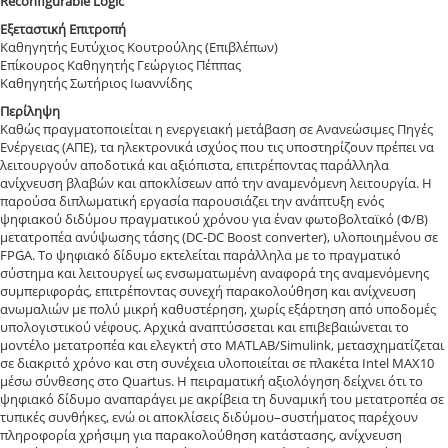
Reconfigurable Logic
Εξεταστική Επιτροπή
Καθηγητής Ευτύχιος Κουτρούλης (Επιβλέπων)
Επίκουρος Καθηγητής Γεώργιος Πέππας
Καθηγητής Σωτήριος Ιωαννίδης
Περίληψη
Καθώς πραγματοποιείται η ενεργειακή μετάβαση σε Ανανεώσιμες Πηγές
Ενέργειας (ΑΠΕ), τα ηλεκτρονικά ισχύος που τις υποστηρίζουν πρέπει να
λειτουργούν αποδοτικά και αξιόπιστα, επιτρέποντας παράλληλα
ανίχνευση βλαβών και αποκλίσεων από την αναμενόμενη λειτουργία. Η
παρούσα διπλωματική εργασία παρουσιάζει την ανάπτυξη ενός
ψηφιακού διδύμου πραγματικού χρόνου για έναν φωτοβολταϊκό (Φ/Β)
μετατροπέα ανύψωσης τάσης (DC-DC Boost converter), υλοποιημένου σε
FPGA. Το ψηφιακό δίδυμο εκτελείται παράλληλα με το πραγματικό
σύστημα και λειτουργεί ως ενσωματωμένη αναφορά της αναμενόμενης
συμπεριφοράς, επιτρέποντας συνεχή παρακολούθηση και ανίχνευση
ανωμαλιών με πολύ μικρή καθυστέρηση, χωρίς εξάρτηση από υποδομές
υπολογιστικού νέφους. Αρχικά αναπτύσσεται και επιβεβαιώνεται το
μοντέλο μετατροπέα και ελεγκτή στο MATLAB/Simulink, μετασχηματίζεται
σε διακριτό χρόνο και στη συνέχεια υλοποιείται σε πλακέτα Intel MAX10
μέσω σύνθεσης στο Quartus. Η πειραματική αξιολόγηση δείχνει ότι το
ψηφιακό δίδυμο αναπαράγει με ακρίβεια τη δυναμική του μετατροπέα σε
τυπικές συνθήκες, ενώ οι αποκλίσεις διδύμου–συστήματος παρέχουν
πληροφορία χρήσιμη για παρακολούθηση κατάστασης, ανίχνευση