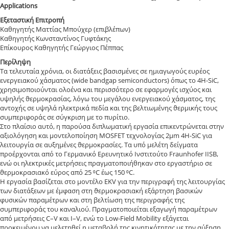
Applications
Εξεταστική Επιτροπή
Καθηγητής Ματτίας Μπούχερ (επιβλέπων)
Καθηγητής Κωνσταντίνος Γυφτάκης
Επίκουρος Καθηγητής Γεώργιος Πέππας
Περίληψη
Τα τελευταία χρόνια, οι διατάξεις βασισμένες σε ημιαγωγούς ευρέος
ενεργειακού χάσματος (wide bandgap semiconductors) όπως το 4H-SiC,
χρησιμοποιούνται ολοένα και περισσότερο σε εφαρμογές ισχύος και
υψηλής ϑερμοκρασίας, λόγω του μεγάλου ενεργειακού χάσματος, της
αντοχής σε υψηλά ηλεκτρικά πεδία και της βελτιωμένης ϑερμικής τους
συμπεριφοράς σε σύγκριση με το πυρίτιο.
Στο πλαίσιο αυτό, η παρούσα διπλωματική εργασία επικεντρώνεται στην
αξιολόγηση και μοντελοποίηση MOSFET τεχνολογίας 2μm 4H-SiC για
λειτουργία σε αυξημένες ϑερμοκρασίες. Τα υπό μελέτη δείγματα
προέρχονται από το Γερμανικό Ερευνητικό Ινστιτούτο Fraunhofer IISB,
ενώ οι ηλεκτρικές μετρήσεις πραγματοποιήθηκαν στο εργαστήριο σε
ϑερμοκρασιακό εύρος από 25 ⁰C έως 150 ⁰C.
Η εργασία βασίζεται στο μοντέλο EKV για την περιγραφή της λειτουργίας
των διατάξεων με έμφαση στη ϑερμοκρασιακή εξάρτηση βασικών
φυσικών παραμέτρων και στη βελτίωση της περιγραφής της
συμπεριφοράς του καναλιού. Πραγματοποιείται εξαγωγή παραμέτρων
από μετρήσεις C–V και I–V, ενώ το Low-Field Mobility εξάγεται
προκειμένου να μελετηθεί η μεταβολή της κινητικότητας με την αύξηση