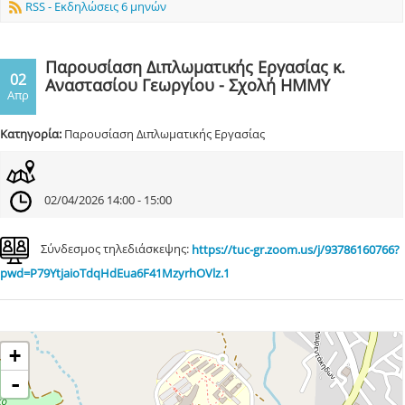
RSS - Εκδηλώσεις 6 μηνών
Παρουσίαση Διπλωματικής Εργασίας κ.
02
Αναστασίου Γεωργίου - Σχολή ΗΜΜΥ
Απρ
Κατηγορία:
Παρουσίαση Διπλωματικής Εργασίας
02/04/2026 14:00 - 15:00
Σύνδεσμος τηλεδιάσκεψης:
https://tuc-gr.zoom.us/j/93786160766?
pwd=P79YtjaioTdqHdEua6F41MzyrhOVlz.1
+
-