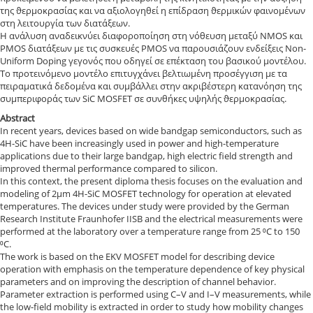
της ϑερμοκρασίας και να αξιολογηθεί η επίδραση ϑερμικών φαινομένων
στη λειτουργία των διατάξεων.
Η ανάλυση αναδεικνύει διαφοροποίηση στη νόθευση μεταξύ NMOS και
PMOS διατάξεων με τις συσκευές PMOS να παρουσιάζουν ενδείξεις Non-
Uniform Doping γεγονός που οδηγεί σε επέκταση του βασικού μοντέλου.
Το προτεινόμενο μοντέλο επιτυγχάνει βελτιωμένη προσέγγιση με τα
πειραματικά δεδομένα και συμβάλλει στην ακριβέστερη κατανόηση της
συμπεριφοράς των SiC MOSFET σε συνθήκες υψηλής ϑερμοκρασίας.
Abstract
In recent years, devices based on wide bandgap semiconductors, such as
4H-SiC have been increasingly used in power and high-temperature
applications due to their large bandgap, high electric field strength and
improved thermal performance compared to silicon.
In this context, the present diploma thesis focuses on the evaluation and
modeling of 2μm 4H-SiC MOSFET technology for operation at elevated
temperatures. The devices under study were provided by the German
Research Institute Fraunhofer IISB and the electrical measurements were
performed at the laboratory over a temperature range from 25 ⁰C to 150
⁰C.
The work is based on the EKV MOSFET model for describing device
operation with emphasis on the temperature dependence of key physical
parameters and on improving the description of channel behavior.
Parameter extraction is performed using C–V and I–V measurements, while
the low-field mobility is extracted in order to study how mobility changes