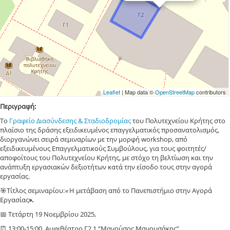
Leaflet
| Map data ©
OpenStreetMap
contributors
Περιγραφή:
Το
Γραφείο Διασύνδεσης & Σταδιοδρομίας
του Πολυτεχνείου Κρήτης στο
πλαίσιο της δράσης εξειδικευμένος επαγγελματικός προσανατολισμός,
διοργανώνει σειρά σεμιναρίων με την μορφή workshop, από
εξειδικευμένους Επαγγελματικούς Συμβούλους, για τους φοιτητές/
αποφοίτους του Πολυτεχνείου Κρήτης, με στόχο τη βελτίωση και την
ανάπτυξη εργασιακών δεξιοτήτων κατά την είσοδο τους στην αγορά
εργασίας.
🎯Τίτλος σεμιναρίου:
«
Η μετάβαση από το Πανεπιστήμιο στην Αγορά
Εργασίας
».
📅 Τετάρτη 19 Νοεμβρίου 2025,
⏰ 13:00-15:00, Αμφιθέατρο Γ2.1 “Μανούσος Μανουσάκης”