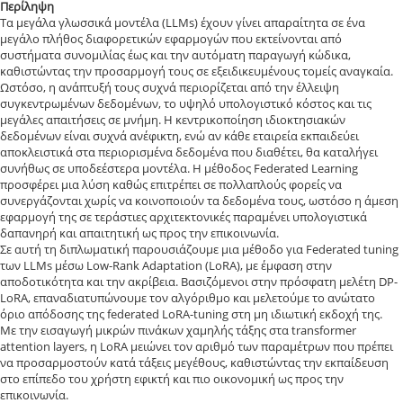
Περίληψη
Τα μεγάλα γλωσσικά μοντέλα (LLMs) έχουν γίνει απαραίτητα σε ένα
μεγάλο πλήθος διαφορετικών εφαρμογών που εκτείνονται από
συστήματα συνομιλίας έως και την αυτόματη παραγωγή κώδικα,
καθιστώντας την προσαρμογή τους σε εξειδικευμένoυς τομείς αναγκαία.
Ωστόσο, η ανάπτυξή τους συχνά περιορίζεται από την έλλειψη
συγκεντρωμένων δεδομένων, το υψηλό υπολογιστικό κόστος και τις
μεγάλες απαιτήσεις σε μνήμη. Η κεντρικοποίηση ιδιοκτησιακών
δεδομένων είναι συχνά ανέφικτη, ενώ αν κάθε εταιρεία εκπαιδεύει
αποκλειστικά στα περιορισμένα δεδομένα που διαθέτει, θα καταλήγει
συνήθως σε υποδεέστερα μοντέλα. Η μέθοδος Federated Learning
προσφέρει μια λύση καθώς επιτρέπει σε πολλαπλούς φορείς να
συνεργάζονται χωρίς να κοινοποιούν τα δεδομένα τους, ωστόσο η άμεση
εφαρμογή της σε τεράστιες αρχιτεκτονικές παραμένει υπολογιστικά
δαπανηρή και απαιτητική ως προς την επικοινωνία.
Σε αυτή τη διπλωματική παρουσιάζουμε μια μέθοδο για Federated tuning
των LLMs μέσω Low-Rank Adaptation (LoRA), με έμφαση στην
αποδοτικότητα και την ακρίβεια. Βασιζόμενοι στην πρόσφατη μελέτη DP-
LoRA, επαναδιατυπώνουμε τον αλγόριθμο και μελετούμε το ανώτατο
όριο απόδοσης της federated LoRA-tuning στη μη ιδιωτική εκδοχή της.
Με την εισαγωγή μικρών πινάκων χαμηλής τάξης στα transformer
attention layers, η LoRA μειώνει τον αριθμό των παραμέτρων που πρέπει
να προσαρμοστούν κατά τάξεις μεγέθους, καθιστώντας την εκπαίδευση
στο επίπεδο του χρήστη εφικτή και πιο οικονομική ως προς την
επικοινωνία.