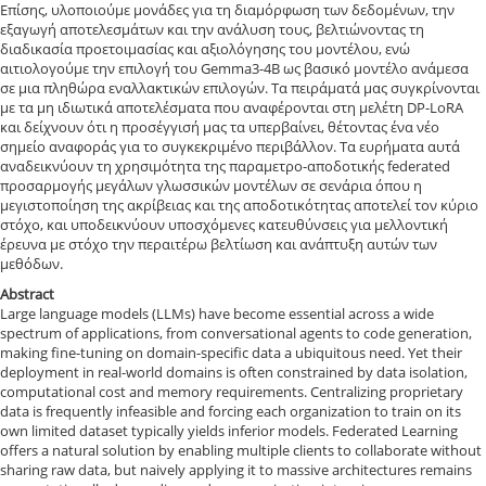
Επίσης, υλοποιούμε μονάδες για τη διαμόρφωση των δεδομένων, την
εξαγωγή αποτελεσμάτων και την ανάλυση τους, βελτιώνοντας τη
διαδικασία προετοιμασίας και αξιολόγησης του μοντέλου, ενώ
αιτιολογούμε την επιλογή του Gemma3-4B ως βασικό μοντέλο ανάμεσα
σε μια πληθώρα εναλλακτικών επιλογών. Τα πειράματά μας συγκρίνονται
με τα μη ιδιωτικά αποτελέσματα που αναφέρονται στη μελέτη DP-LoRA
και δείχνουν ότι η προσέγγισή μας τα υπερβαίνει, θέτοντας ένα νέο
σημείο αναφοράς για το συγκεκριμένο περιβάλλον. Τα ευρήματα αυτά
αναδεικνύουν τη χρησιμότητα της παραμετρο-αποδοτικής federated
προσαρμογής μεγάλων γλωσσικών μοντέλων σε σενάρια όπου η
μεγιστοποίηση της ακρίβειας και της αποδοτικότητας αποτελεί τον κύριο
στόχο, και υποδεικνύουν υποσχόμενες κατευθύνσεις για μελλοντική
έρευνα με στόχο την περαιτέρω βελτίωση και ανάπτυξη αυτών των
μεθόδων.
Abstract
Large language models (LLMs) have become essential across a wide
spectrum of applications, from conversational agents to code generation,
making fine-tuning on domain-specific data a ubiquitous need. Yet their
deployment in real-world domains is often constrained by data isolation,
computational cost and memory requirements. Centralizing proprietary
data is frequently infeasible and forcing each organization to train on its
own limited dataset typically yields inferior models. Federated Learning
offers a natural solution by enabling multiple clients to collaborate without
sharing raw data, but naively applying it to massive architectures remains