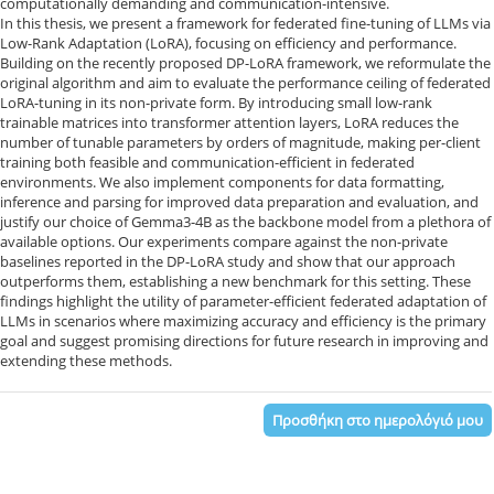
computationally demanding and communication-intensive.
In this thesis, we present a framework for federated fine-tuning of LLMs via
Low-Rank Adaptation (LoRA), focusing on efficiency and performance.
Building on the recently proposed DP-LoRA framework, we reformulate the
original algorithm and aim to evaluate the performance ceiling of federated
LoRA-tuning in its non-private form. By introducing small low-rank
trainable matrices into transformer attention layers, LoRA reduces the
number of tunable parameters by orders of magnitude, making per-client
training both feasible and communication-efficient in federated
environments. We also implement components for data formatting,
inference and parsing for improved data preparation and evaluation, and
justify our choice of Gemma3-4B as the backbone model from a plethora of
available options. Our experiments compare against the non-private
baselines reported in the DP-LoRA study and show that our approach
outperforms them, establishing a new benchmark for this setting. These
findings highlight the utility of parameter-efficient federated adaptation of
LLMs in scenarios where maximizing accuracy and efficiency is the primary
goal and suggest promising directions for future research in improving and
extending these methods.
Προσθήκη στο ημερολόγιό μου