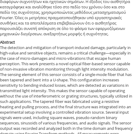
διαφόρων συχνοτήτων και ηχητικών σημάτων. Η έξοδος του αισθητήρα
καταγράφηκε και αναλύθηκε τόσο στο πεδίο του χρόνου όσο και στο
πεδίο της συχνότητας, χρησιμοποιώντας μεθόδους μετασχηματισμού
Fourier. Όλες οι μετρήσεις πραγματοποιήθηκαν υπό εργαστηριακές
συνθήκες και τα αποτελέσματα επιβεβαιώνουν ότι ο αισθητήρας
παρουσιάζει συνεπή απόκριση σε όλο το φάσμα των εφαρμοζόμενων
μηχανικών διεγέρσεων, ανεξαρτήτως μορφής ή συχνότητας.
Abstract
The detection and mitigation of transport-induced damage, particularly in
high-value and sensitive objects, remains a critical challenge—especially in
the case of micro-damages and micro-vibrations that escape human
perception. This work presents a novel optical fiber-based sensor capable
of non-invasive vibration monitoring through light intensity modulation.
The sensing element of this sensor consists of a single-mode fiber that has
been tapered and bent into a U-shape. This configuration increases
sensitivity to bending-induced losses, which are detected as variations in
transmitted light intensity. This makes the sensor capable of operating
without the use of interferometric or grating structures, typically utilized in
such applications. The tapered fiber was fabricated using a resistive
heating and pulling process, and the final structure was integrated into an
experimental setup involving a controlled vibration source. Several input
signals were used, including square waves, pseudo-random binary
sequences, sinusoids of various frequencies, and audio signals. The sensor
output was recorded and analyzed both in the time domain and frequency
domain using Fourier Transform methods. All measurements were