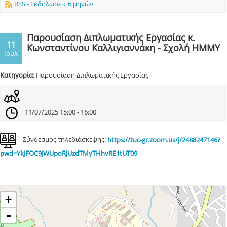
RSS - Εκδηλώσεις 6 μηνών
Παρουσίαση Διπλωματικής Εργασίας κ.
11
Κωνσταντίνου Καλλιγιαννάκη - Σχολή ΗΜΜΥ
Ιουλ
Κατηγορία:
Παρουσίαση Διπλωματικής Εργασίας
11/07/2025 15:00 - 16:00
Σύνδεσμος τηλεδιάσκεψης:
https://tuc-gr.zoom.us/j/2488247146?
pwd=YkJFOC9JWUpoRjUzdTMyTHhvRE1tUT09
+
-