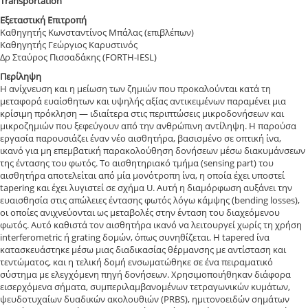
Transportation
Εξεταστική Επιτροπή
Καθηγητής Κωνσταντίνος Μπάλας (επιβλέπων)
Καθηγητής Γεώργιος Καρυστινός
Δρ Σταύρος Πισσαδάκης (FORTH-IESL)
Περίληψη
Η ανίχνευση και η μείωση των ζημιών που προκαλούνται κατά τη
μεταφορά ευαίσθητων και υψηλής αξίας αντικειμένων παραμένει μια
κρίσιμη πρόκληση — ιδιαίτερα στις περιπτώσεις μικροδονήσεων και
μικροζημιών που ξεφεύγουν από την ανθρώπινη αντίληψη. Η παρούσα
εργασία παρουσιάζει έναν νέο αισθητήρα, βασισμένο σε οπτική ίνα,
ικανό για μη επεμβατική παρακολούθηση δονήσεων μέσω διακυμάνσεων
της έντασης του φωτός. To αισθητηριακό τμήμα (sensing part) του
αισθητήρα αποτελείται από μία μονότροπη ίνα, η οποία έχει υποστεί
tapering και έχει λυγιστεί σε σχήμα U. Αυτή η διαμόρφωση αυξάνει την
ευαισθησία στις απώλειες έντασης φωτός λόγω κάμψης (bending losses),
οι οποίες ανιχνεύονται ως μεταβολές στην ένταση του διαχεόμενου
φωτός. Αυτό καθιστά τον αισθητήρα ικανό να λειτουργεί χωρίς τη χρήση
interferometric ή grating δομών, όπως συνηθίζεται. Η tapered ίνα
κατασκευάστηκε μέσω μιας διαδικασίας θέρμανσης με αντίσταση και
τεντώματος, και η τελική δομή ενσωματώθηκε σε ένα πειραματικό
σύστημα με ελεγχόμενη πηγή δονήσεων. Χρησιμοποιήθηκαν διάφορα
εισερχόμενα σήματα, συμπεριλαμβανομένων τετραγωνικών κυμάτων,
ψευδοτυχαίων δυαδικών ακολουθιών (PRBS), ημιτονοειδών σημάτων